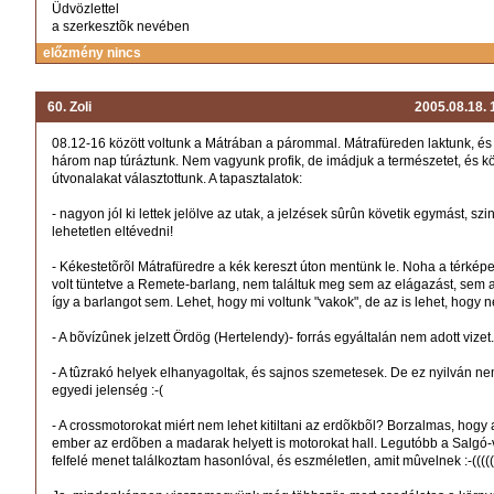
Üdvözlettel
a szerkesztõk nevében
előzmény nincs
60. Zoli
2005.08.18.
08.12-16 között voltunk a Mátrában a párommal. Mátrafüreden laktunk, és
három nap túráztunk. Nem vagyunk profik, de imádjuk a természetet, és 
útvonalakat választottunk. A tapasztalatok:
- nagyon jól ki lettek jelölve az utak, a jelzések sûrûn követik egymást, szi
lehetetlen eltévedni!
- Kékestetõrõl Mátrafüredre a kék kereszt úton mentünk le. Noha a térképe
volt tüntetve a Remete-barlang, nem találtuk meg sem az elágazást, sem a 
így a barlangot sem. Lehet, hogy mi voltunk "vakok", de az is lehet, hogy 
- A bõvízûnek jelzett Ördög (Hertelendy)- forrás egyáltalán nem adott vizet. 
- A tûzrakó helyek elhanyagoltak, és sajnos szemetesek. De ez nyilván n
egyedi jelenség :-(
- A crossmotorokat miért nem lehet kitiltani az erdõkbõl? Borzalmas, hogy 
ember az erdõben a madarak helyett is motorokat hall. Legutóbb a Salgó
felfelé menet találkoztam hasonlóval, és eszméletlen, amit mûvelnek :-(((((