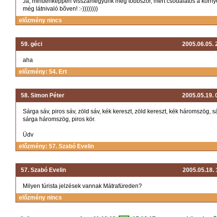
Ja, mindenképpen visszamegyünk még többször, mert csodálatos a körny
még látnivaló bõven! :-))))))))
előzmény nincs
59. géci
2005.06.05.
aha
előzmény: 54. Ert
58. Simon Péter
2005.05.19.
Sárga sáv, piros sáv, zöld sáv, kék kereszt, zöld kereszt, kék háromszög, s
sárga háromszög, piros kör.
Üdv
előzmény: 57. Szabó Evelin
57. Szabó Evelin
2005.05.18.
Milyen túrista jelzések vannak Mátrafüreden?
előzmény nincs