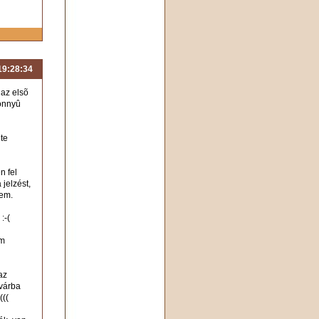
 19:28:34
 az elsõ
könnyû
nte
n fel
jelzést,
nem.
:-(
em
az
-várba
(((