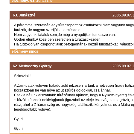
előzmény: 63. Juhászné
63. Juhászné
2005.09.07.
A párommal szeretnén egy túracsoporthoz csatlakozni.Nem vagyunk nagy
túrázók, de nagyon szertjük a természetet.
Nem vagyunk fiatalok sem,de még a nyugdíjkor is messze van.
Gödön élünk.A közelben szeretnén a túrázást kezdeni.
Ha tudtok olyan csoportot akik befogadnának kezdõ turistázókat , válaszol
előzmény nincs
62. Medveczky György
2005.09.07.
Sziasztok!
A Zám-patak völgyén haladó zöld jelzésen jártunk a hétvégén (nagy hátizs
borzasztóan be van nõve az út szúrós dolgokkal, csalánnal.
Csak a nálunk elszántabb túrázóknak ajánom, hogy a Nyikom-nyereg és 
+ közötti résznek nekivágjanak (igazából az eleje és a vége a megrázó, a
rész, ahol a Z háromszög és négyszög találkozik, kényelmes és a Mátra e
legeldigottabb völgye).
Gyuri
Gyuri