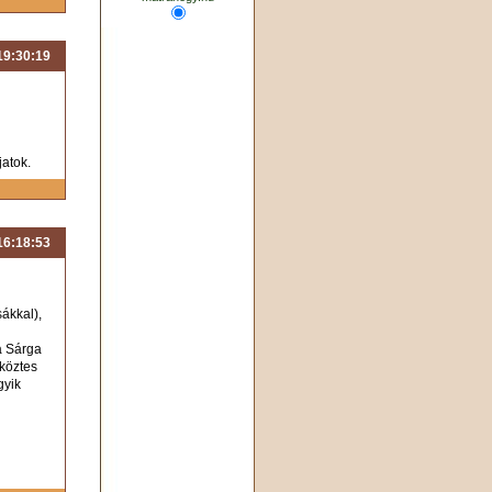
 19:30:19
jatok.
 16:18:53
ákkal),
a Sárga
 köztes
gyik