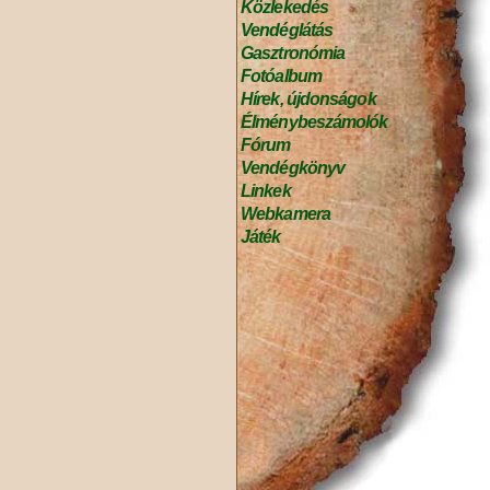
Közlekedés
Vendéglátás
Gasztronómia
Fotóalbum
Hírek, újdonságok
Élménybeszámolók
Fórum
Vendégkönyv
Linkek
Webkamera
Játék