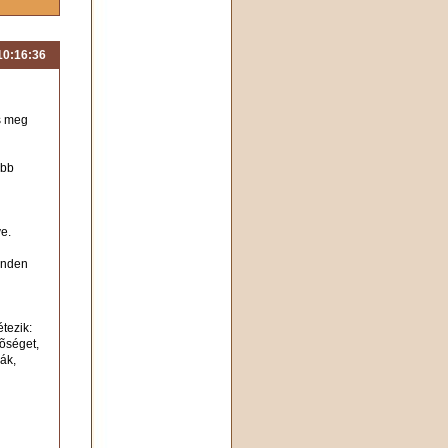
 10:16:36
és meg
ebb
ve.
inden
tezik:
tõséget,
ák,