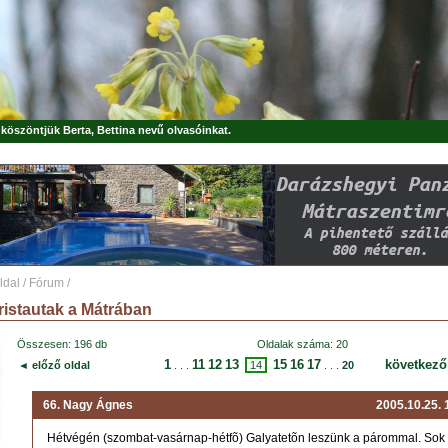
, köszöntjük
Berta, Bettina
nevű olvasóinkat.
ldal
/
Fórum
/
ristautak a Mátrában
Összesen: 196 db
Oldalak száma: 20
1
11
12
13
15
16
17
következő
◄ előző oldal
. . .
14
. . .
20
66. Nagy Ágnes
2005.10.25.
Hétvégén (szombat-vasárnap-hétfõ) Galyatetõn leszünk a párommal. Sok t