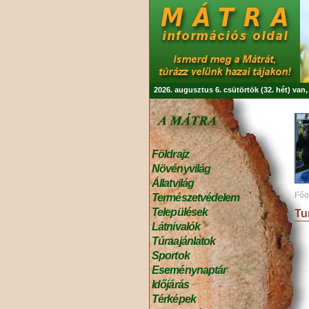
2026. augusztus 6. csütörtök (32. hét) van
Földrajz
Növényvilág
Állatvilág
Főo
Természetvédelem
Települések
Tu
Látnivalók
Túraajánlatok
Sportok
Eseménynaptár
Időjárás
Térképek