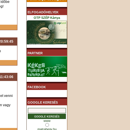
d idõbe
eg!
ELFOGADÓHELYEK
OTP SZÉP Kártya
 20:59:45
K&H SZÉP Kártya
m
PARTNER
 11:43:06
MHB (MKB) SZÉP Kártya
FACEBOOK
het venni
GOOGLE KERESÉS
an vagy
www
matrahegy.hu