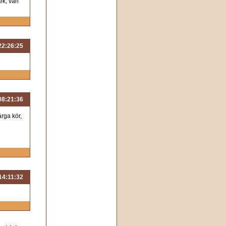
ék, van
 22:26:25
 08:21:36
árga kör,
 14:11:32