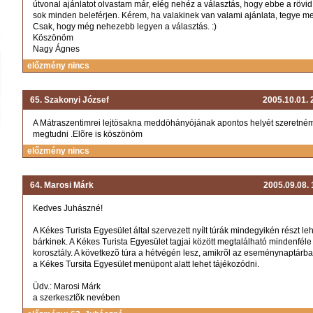
útvonal ajánlatot olvastam már, elég nehéz a választás, hogy ebbe a rövi
sok minden beleférjen. Kérem, ha valakinek van valami ajánlata, tegye m
Csak, hogy még nehezebb legyen a választás. :)
Köszönöm
Nagy Ágnes
előzmény nincs
65. Szakonyi József
2005.10.01.
A Mátraszentimrei lejtösakna meddöhányójának apontos helyét szeretné
megtudni .Elõre is köszönöm
előzmény nincs
64. Marosi Márk
2005.09.08.
Kedves Juhászné!
A Kékes Turista Egyesület által szervezett nyílt túrák mindegyikén részt le
bárkinek. A Kékes Turista Egyesület tagjai között megtalálható mindenféle
korosztály. A következõ túra a hétvégén lesz, amikrõl az eseménynaptárb
a Kékes Tursita Egyesület menüpont alatt lehet tájékozódni.
Üdv.: Marosi Márk
a szerkesztõk nevében