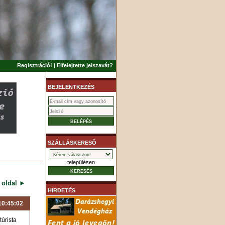
Regisztráció!
|
Elfelejtette jelszavát?
BEJELENTKEZÉS
SZÁLLÁSKERESÕ
településen
 oldal ►
HIRDETÉS
 10:45:02
úrista