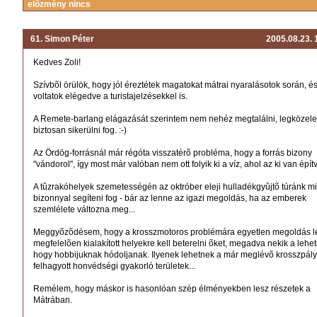
előzmény nincs
61. Simon Péter
2005.08.23.
Kedves Zoli!
Szívbõl örülök, hogy jól éreztétek magatokat mátrai nyaralásotok során, 
voltatok elégedve a turistajelzésekkel is.
A Remete-barlang elágazását szerintem nem nehéz megtalálni, legközel
biztosan sikerülni fog. :-)
Az Ördög-forrásnál már régóta visszatérõ probléma, hogy a forrás bizony
"vándorol", így most már valóban nem ott folyik ki a víz, ahol az ki van épít
A tûzrakóhelyek szemetességén az oktróber eleji hulladékgyûjtõ túránk m
bizonnyal segíteni fog - bár az lenne az igazi megoldás, ha az emberek
szemlélete változna meg...
Meggyõzõdésem, hogy a krosszmotoros problémára egyetlen megoldás lé
megfelelõen kialakított helyekre kell beterelni õket, megadva nekik a lehe
hogy hobbijuknak hódoljanak. Ilyenek lehetnek a már meglévõ krosszpály
felhagyott honvédségi gyakorló területek...
Remélem, hogy máskor is hasonlóan szép élményekben lesz részetek a
Mátrában.