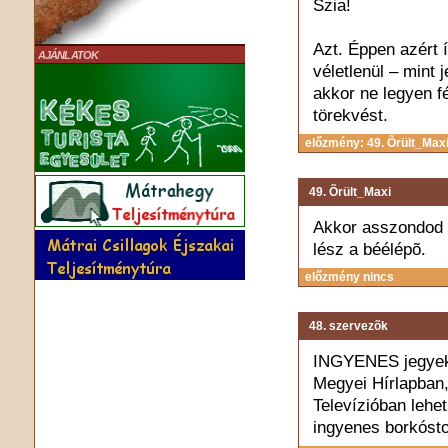
Szia!
Azt. Éppen azért 
AJÁNLATOK
véletlenül – mint 
akkor ne legyen fé
törekvést.
előzmény: 49. Õrült_Max
49. Õrült_Maxi
Akkor asszondod 
lész a béélépõ.
előzmény nincs
48. szervezõk
INGYENES jegyeke
Megyei Hírlapban,
Televízióban lehe
ingyenes borkós