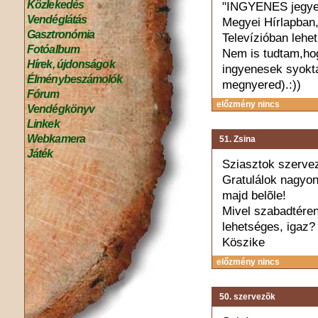
Közlekedés
"INGYENES jegyek
Vendéglátás
Megyei Hírlapban,
Gasztronómia
Televízióban lehet 
Fotóalbum
Nem is tudtam,ho
Hírek, újdonságok
ingyenesek syokta
Élménybeszámolók
megnyered).:))
Fórum
előzmény nincs
Vendégkönyv
Linkek
Webkamera
51. Zsina
Játék
Sziasztok szerve
Gratulálok nagyon
majd belõle!
Mivel szabadtére
lehetséges, igaz?
Köszike
előzmény nincs
50. szervezõk