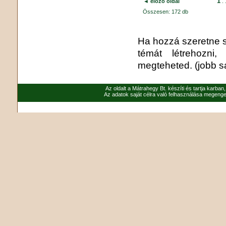
1
◄ előző oldal
. 
Összesen: 172 db
Ha hozzá szeretne sz
témát létrehozni
megteheted. (jobb sá
Az oldalt a Mátrahegy Bt. készíti és tartja karban
Az adatok saját célra való felhasználása megenged