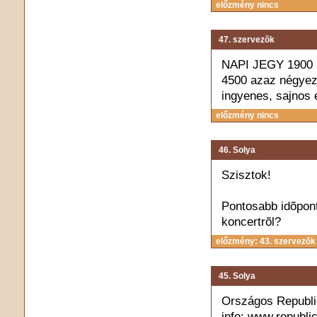
előzmény nincs
47. szervezõk
NAPI JEGY 1900 a
4500 azaz négyeze
ingyenes, sajnos 
előzmény nincs
46. Solya
Szisztok!
Pontosabb idõpont
koncertrõl?
előzmény: 43. szervezõk
45. Solya
Országos Republic 
info: www.republi