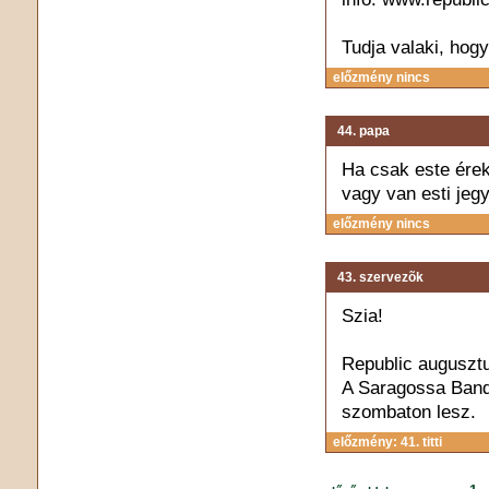
Tudja valaki, hog
előzmény nincs
44. papa
Ha csak este érek
vagy van esti jegy
előzmény nincs
43. szervezõk
Szia!
Republic augusztu
A Saragossa Band 
szombaton lesz.
előzmény: 41. titti