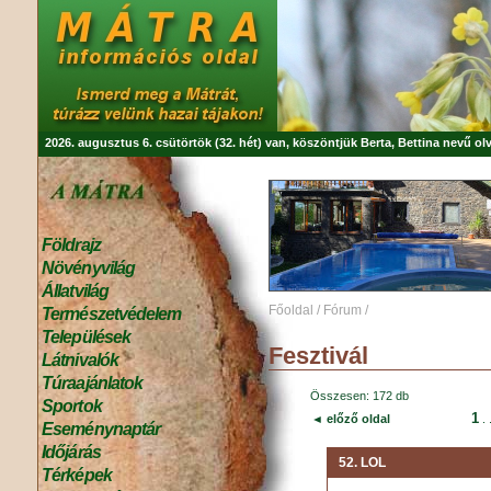
2026. augusztus 6. csütörtök (32. hét) van, köszöntjük
Berta, Bettina
nevű olv
Földrajz
Növényvilág
Állatvilág
Főoldal
/
Fórum
/
Természetvédelem
Települések
Fesztivál
Látnivalók
Túraajánlatok
Összesen: 172 db
Sportok
1
◄ előző oldal
. 
Eseménynaptár
Időjárás
52. LOL
Térképek