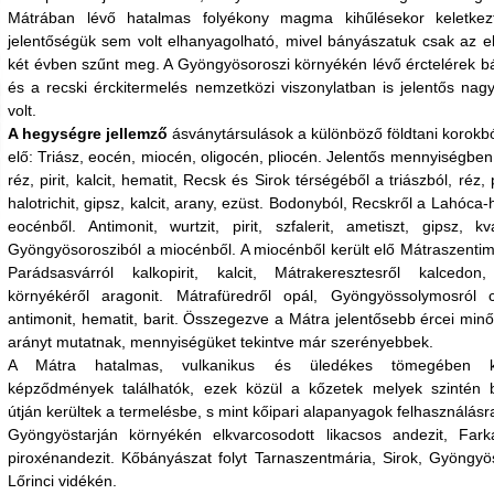
Mátrában lévő hatalmas folyékony magma kihűlésekor keletkezt
jelentőségük sem volt elhanyagolható, mivel bányászatuk csak az e
két évben szűnt meg. A Gyöngyösoroszi környékén lévő érctelérek b
és a recski érckitermelés nemzetközi viszonylatban is jelentős na
volt.
A hegységre jellemző
ásványtársulások a különböző földtani korokbó
elő: Triász, eocén, miocén, oligocén, pliocén. Jelentős mennyiségben 
réz, pirit, kalcit, hematit, Recsk és Sirok térségéből a triászból, réz, pi
halotrichit, gipsz, kalcit, arany, ezüst. Bodonyból, Recskről a Lahóca-
eocénből. Antimonit, wurtzit, pirit, szfalerit, ametiszt, gipsz, kv
Gyöngyösorosziból a miocénből. A miocénből került elő Mátraszentimré
Parádsasvárról kalkopirit, kalcit, Mátrakeresztesről kalcedon
környékéről aragonit. Mátrafüredről opál, Gyöngyössolymosról ci
antimonit, hematit, barit. Összegezve a Mátra jelentősebb ércei minő
arányt mutatnak, mennyiségüket tekintve már szerényebbek.
A Mátra hatalmas, vulkanikus és üledékes tömegében k
képződmények találhatók, ezek közül a kőzetek melyek szintén 
útján kerültek a termelésbe, s mint kőipari alapanyagok felhasználásr
Gyöngyöstarján környékén elkvarcosodott likacsos andezit, Fark
piroxénandezit. Kőbányászat folyt Tarnaszentmária, Sirok, Gyöngyö
Lőrinci vidékén.