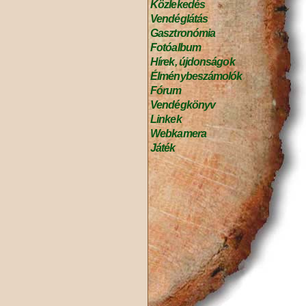
Közlekedés
Vendéglátás
Gasztronómia
Fotóalbum
Hírek, újdonságok
Élménybeszámolók
Fórum
Vendégkönyv
Linkek
Webkamera
Játék