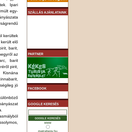
ek. Ipari
lmúlt egy-
SZÁLLÁS AJÁNLATAINK
ányászata
gyságrendű
l kerültek
került elő
rit, barit,
hegyről az
PARTNER
arc, barit
ről pirit,
, Kisnána
nnabarit,
ségileg jó
FACEBOOK
ülönböző
bányászat
GOOGLE KERESÉS
a.
asmályból
ssolymos,
www
matrahegy.hu