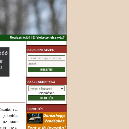
Regisztráció!
|
Elfelejtette jelszavát?
BEJELENTKEZÉS
SZÁLLÁSKERESÕ
településen
éseiben a
HIRDETÉS
 jelentős
 az ipari
ba, így a