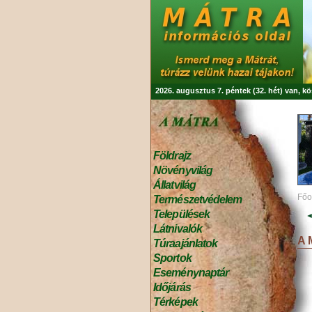
2026. augusztus 7. péntek (32. hét) van, k
Földrajz
Növényvilág
Állatvilág
Főo
Természetvédelem
Települések
◄
Látnivalók
A 
Túraajánlatok
Sportok
Eseménynaptár
Időjárás
Térképek