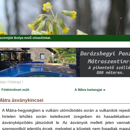
öszöntjük
Ibolya
nevű olvasóinkat.
ldal
/
Földrajz
/
 Földtörténeti múlt
A Mátra barlangjai ►
Mátra ásványkincsei
A Mátra-hegységben a vulkáni utóműködés során a vulkanitok reped
hirtelen lehűlés során keletkezett üregeiben és hasadékaiban
ásványképződés játszódott le. Az ásványok mellett jelen vannak
szempontból jelentős ércek, melyeket a kőzetek nem fogadtak maguk