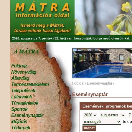
2026. augusztus 7. péntek (32. hét) van, köszöntjük
Ibolya
nevű olvasóinkat.
Földrajz
Növényvilág
Állatvilág
Főoldal
/
Eseménynaptár
/
Természetvédelem
Települések
Eseménynaptár
Látnivalók
Túraajánlatok
Események, programok kere
Sportok
Eseménynaptár
tele
Időjárás
Térképek