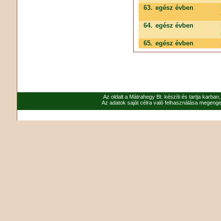
63.
egész évben
64.
egész évben
65.
egész évben
Az oldalt a Mátrahegy Bt. készíti és tartja karban
Az adatok saját célra való felhasználása megenged