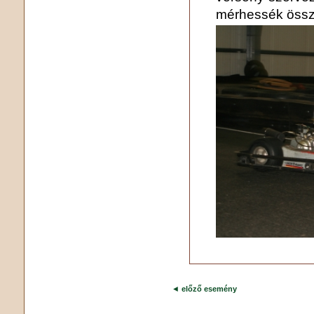
mérhessék össze
◄
előző esemény