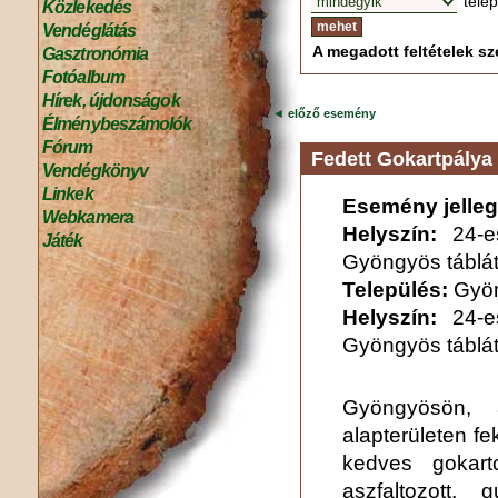
tele
Közlekedés
Vendéglátás
A megadott feltételek sze
Gasztronómia
Fotóalbum
Hírek, újdonságok
◄
előző esemény
Élménybeszámolók
Fórum
Fedett Gokartpálya 
Vendégkönyv
Linkek
Esemény jelleg
Webkamera
Helyszín:
24-
Játék
Gyöngyös táblát
Település:
Gyö
Helyszín:
24-
Gyöngyös táblát
Gyöngyösön,
alapterületen f
kedves gokart
aszfaltozott, 