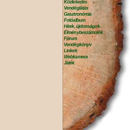
Közlekedés
Vendéglátás
Gasztronómia
Fotóalbum
Hírek, újdonságok
Élménybeszámolók
Fórum
Vendégkönyv
Linkek
Webkamera
Játék