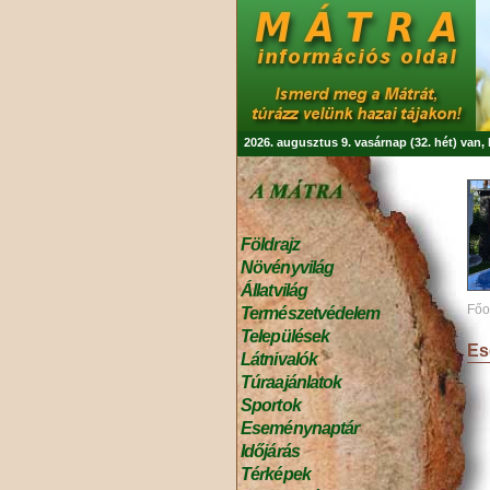
2026. augusztus 9. vasárnap (32. hét) van
Földrajz
Növényvilág
Állatvilág
Főo
Természetvédelem
Települések
Es
Látnivalók
Túraajánlatok
Sportok
Eseménynaptár
Időjárás
Térképek