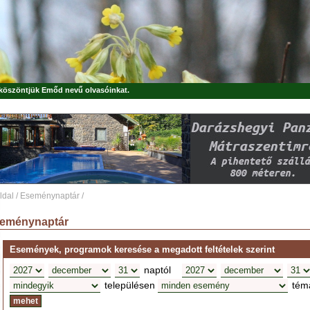
, köszöntjük
Emőd
nevű olvasóinkat.
ldal
/
Eseménynaptár
/
eménynaptár
Események, programok keresése a megadott feltételek szerint
naptól
településen
tém