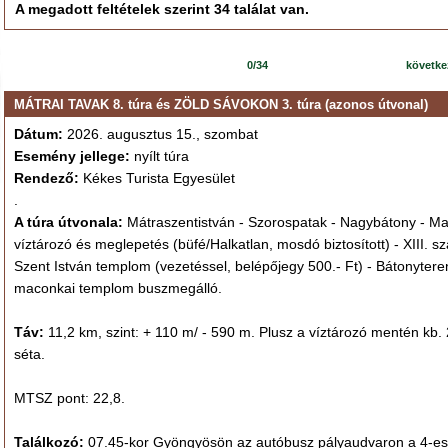
A megadott feltételek szerint 34 találat van.
0/34
követk
MÁTRAI TAVAK 8. túra és ZÖLD SÁVOKON 3. túra (azonos útvonal)
Dátum:
2026. augusztus 15., szombat
Esemény jellege:
nyílt túra
Rendező:
Kékes Turista Egyesület
.
A túra útvonala:
Mátraszentistván - Szorospatak - Nagybátony - M
víztározó és meglepetés (büfé/Halkatlan, mosdó biztosított) - XIII. s
Szent István templom (vezetéssel, belépőjegy 500.- Ft) - Bátonytere
maconkai templom buszmegálló.
Táv:
11,2 km, szint: + 110 m/ - 590 m. Plusz a víztározó mentén kb.
séta.
MTSZ pont: 22,8.
Találkozó:
07.45-kor Gyöngyösön az autóbusz pályaudvaron a 4-es