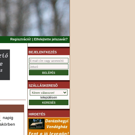
Regisztráció!
|
Elfelejtette jelszavát?
BEJELENTKEZÉS
SZÁLLÁSKERESÕ
településen
HIRDETÉS
napig
akörben