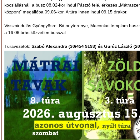
kocsiállásnál, a busz 08.02-kor indul Pásztó felé, érkezés „Mátraszen
központ” megállóba 09.06-kor. A túra innen indul 09.15 órakor.
Visszaindulás Gyöngyösre: Bátonyterenye, Maconkai templom busz
a 16.06 órás közvetlen busszal.
Túravezetők:
Szabó Alexandra (30/454 9193) és Gurúz László (20