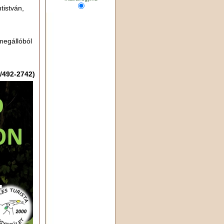
tistván,
megállóból
/492-2742)