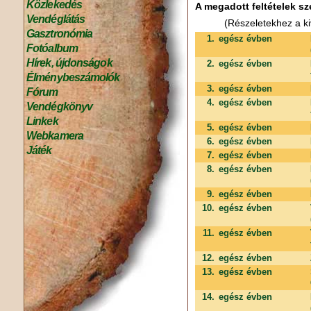
Közlekedés
A megadott feltételek sz
Vendéglátás
(Részeletekhez a ki
Gasztronómia
1.
egész évben
Fotóalbum
Hírek, újdonságok
2.
egész évben
Élménybeszámolók
3.
egész évben
Fórum
4.
egész évben
Vendégkönyv
Linkek
5.
egész évben
Webkamera
6.
egész évben
Játék
7.
egész évben
8.
egész évben
9.
egész évben
10.
egész évben
11.
egész évben
12.
egész évben
13.
egész évben
14.
egész évben