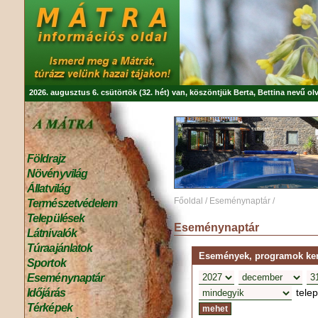
2026. augusztus 6. csütörtök (32. hét) van, köszöntjük
Berta, Bettina
nevű olv
Földrajz
Növényvilág
Állatvilág
Főoldal
/
Eseménynaptár
/
Természetvédelem
Települések
Eseménynaptár
Látnivalók
Túraajánlatok
Események, programok kere
Sportok
Eseménynaptár
tele
Időjárás
Térképek