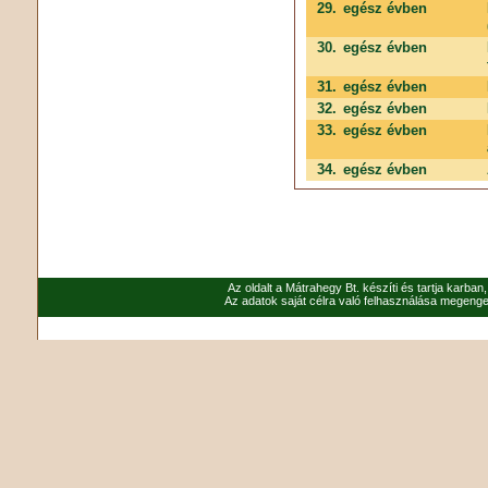
29.
egész évben
30.
egész évben
31.
egész évben
32.
egész évben
33.
egész évben
34.
egész évben
Az oldalt a Mátrahegy Bt. készíti és tartja karban
Az adatok saját célra való felhasználása megenged