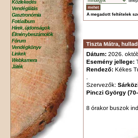
tele
Közlekedés
Vendéglátás
A megadott feltételek sze
Gasztronómia
Fotóalbum
Hírek, újdonságok
Élménybeszámolók
Fórum
Tiszta Mátra, hulla
Vendégkönyv
Dátum:
2026. októb
Linkek
Webkamera
Esemény jellege:
T
Játék
Rendező:
Kékes Tu
.
Szervezők:
Sárközi
Pinczi György (70
8 órakor buszok in