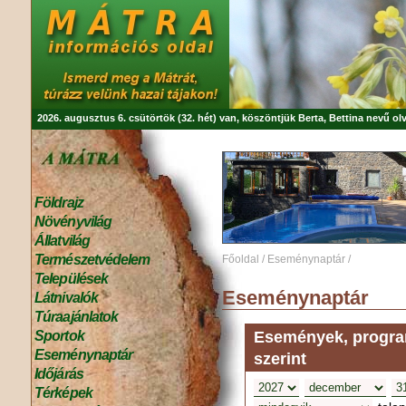
2026. augusztus 6. csütörtök (32. hét) van, köszöntjük
Berta, Bettina
nevű olv
Földrajz
Növényvilág
Állatvilág
Természetvédelem
Főoldal
/
Eseménynaptár
/
Települések
Eseménynaptár
Látnivalók
Túraajánlatok
Események, program
Sportok
Eseménynaptár
szerint
Időjárás
Térképek