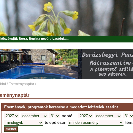
, köszöntjük
Berta, Bettina
nevű olvasóinkat.
ldal
/
Eseménynaptár
/
eménynaptár
Események, programok keresése a megadott feltételek szerint
naptól
településen
tém