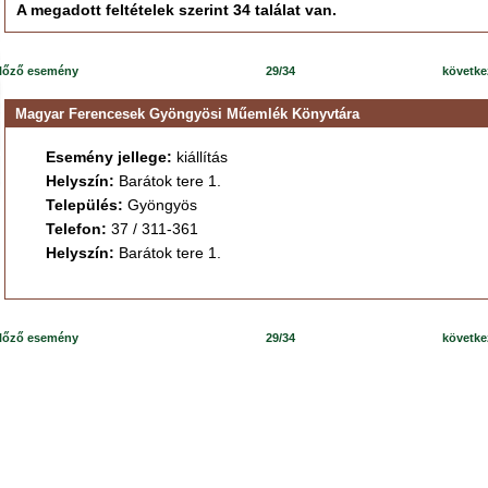
A megadott feltételek szerint 34 találat van.
lőző esemény
29/34
követk
Magyar Ferencesek Gyöngyösi Műemlék Könyvtára
Esemény jellege:
kiállítás
Helyszín:
Barátok tere 1.
Település:
Gyöngyös
Telefon:
37 / 311-361
Helyszín:
Barátok tere 1.
lőző esemény
29/34
követk