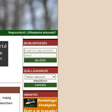
Regisztráció!
|
Elfelejtette jelszavát?
BEJELENTKEZÉS
SZÁLLÁSKERESÕ
településen
HIRDETÉS
napig
akörben