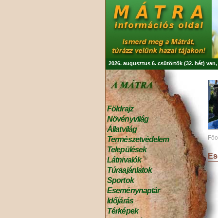
2026. augusztus 6. csütörtök (32. hét) van
Földrajz
Növényvilág
Állatvilág
Főo
Természetvédelem
Települések
Es
Látnivalók
Túraajánlatok
Sportok
Eseménynaptár
Időjárás
Térképek