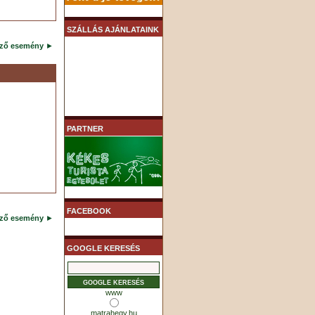
SZÁLLÁS AJÁNLATAINK
ező esemény
►
PARTNER
FACEBOOK
ező esemény
►
GOOGLE KERESÉS
www
matrahegy.hu