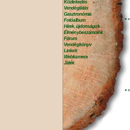
Közlekedés
Vendéglátás
Gasztronómia
◄
e
Fotóalbum
Hírek, újdonságok
Élménybeszámolók
Fórum
Vendégkönyv
Linkek
Webkamera
Játék
◄
e