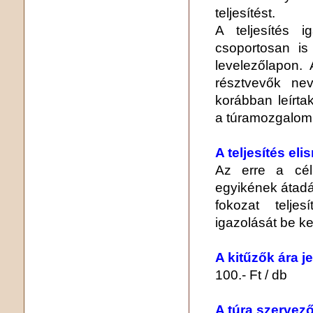
teljesítést.
A teljesítés i
csoportosan is
levelezőlapon. 
résztvevők nev
korábban leírta
a túramozgalom
A teljesítés el
Az erre a cél
egyikének átadá
fokozat teljes
igazolását be kel
A kitűzők ára j
100.- Ft / db
A túra szervező