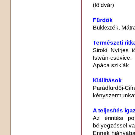
(földvár)
Fürdők
Bükkszék, Mátr
Természeti rit
Siroki Nyírjes 
István-csevice,
Apáca sziklák
Kiállítások
Parádfürdői-Cif
kényszermunka
A teljesítés ig
Az érintési po
bélyegzéssel va
Ennek hiányában