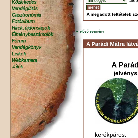
tele
Közlekedés
Vendéglátás
A megadott feltételek sze
Gasztronómia
Fotóalbum
Hírek, újdonságok
◄
előző esemény
Élménybeszámolók
Fórum
A Parádi Mátra lát
Vendégkönyv
Linkek
Webkamera
A Parád
Játék
jelvénys
kerékpáros.