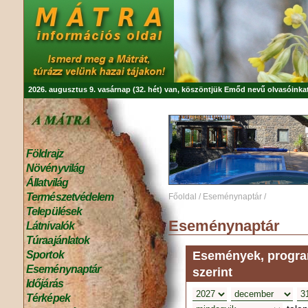
2026. augusztus 9. vasárnap (32. hét) van, köszöntjük
Emőd
nevű olvasóinkat
Földrajz
Növényvilág
Állatvilág
Természetvédelem
Főoldal
/
Eseménynaptár
/
Települések
Eseménynaptár
Látnivalók
Túraajánlatok
Események, program
Sportok
Eseménynaptár
szerint
Időjárás
Térképek