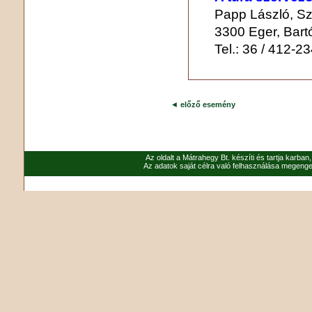
Papp László, Sz
3300 Eger, Bartó
Tel.: 36 / 412-2
◄
előző esemény
Az oldalt a Mátrahegy Bt. készíti és tartja karban
Az adatok saját célra való felhasználása megenged