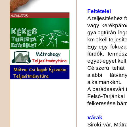
Feltételei
AJÁNLATOK
A teljesítéshez 
vagy kerékpáros
gyalogtúrán leg
km-t kell teljesíte
Egy-egy fokozat
fürdők, termész
egyet-egyet kell 
Célszerű tehát
alábbi látvá
alkalmanként.
A parádsasvári 
Felső-Tarjánk
felkeresése bárm
Várak
Siroki vár, Mát