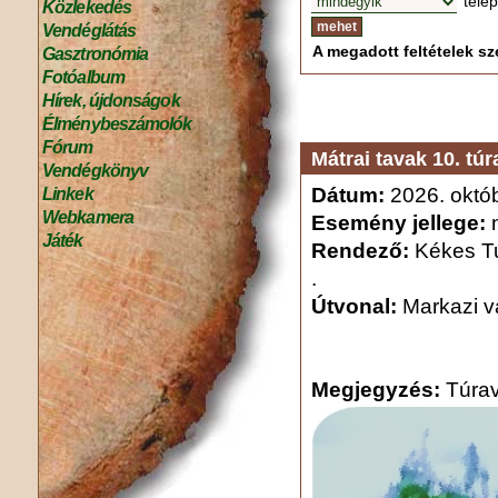
tele
Közlekedés
Vendéglátás
A megadott feltételek sze
Gasztronómia
Fotóalbum
Hírek, újdonságok
Élménybeszámolók
Fórum
Mátrai tavak 10. túr
Vendégkönyv
Dátum:
2026. októb
Linkek
Webkamera
Esemény jellege:
n
Játék
Rendező:
Kékes Tu
.
Útvonal:
Markazi vá
Megjegyzés:
Túrav