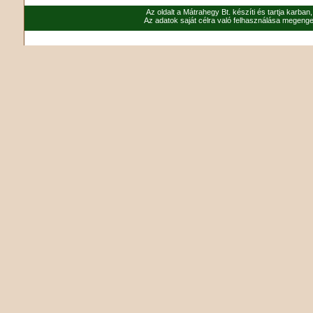
Az oldalt a Mátrahegy Bt. készíti és tartja karban
Az adatok saját célra való felhasználása megenged