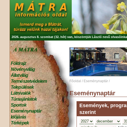
2026. augusztus 8. szombat (32. hét) van, köszöntjük
László
nevű olvasóinka
Földrajz
Növényvilág
Állatvilág
Természetvédelem
Főoldal
/
Eseménynaptár
/
Települések
Eseménynaptár
Látnivalók
Túraajánlatok
Események, program
Sportok
Eseménynaptár
szerint
Időjárás
Térképek