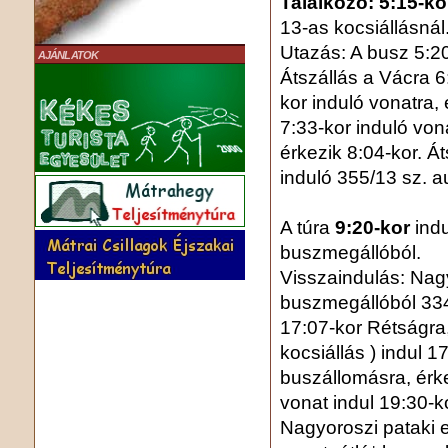
Találkozó: 5:15-ko
13-as kocsiállásnál
Utazás: A busz 5:20
AJÁNLATOK
Átszállás a Vácra 6
kor induló vonatra,
7:33-kor induló von
érkezik 8:04-kor. Á
induló 355/13 sz. au
A túra
9:20-kor
ind
buszmegállóból.
Visszaindulás: Nag
buszmegállóból 33
17:07-kor Rétságra,
kocsiállás ) indul 
buszállomásra, érke
vonat indul 19:30-
Nagyoroszi pataki