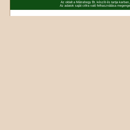
Az oldalt a Mátrahegy Bt. készíti és tartja karban
Az adatok saját célra való felhasználása megenged