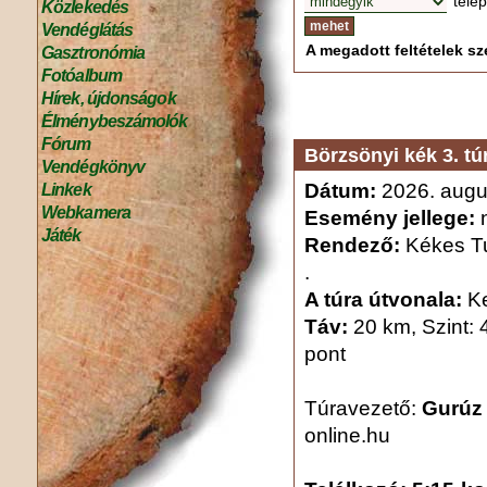
tele
Közlekedés
Vendéglátás
A megadott feltételek sze
Gasztronómia
Fotóalbum
Hírek, újdonságok
Élménybeszámolók
Fórum
Börzsönyi kék 3. tú
Vendégkönyv
Dátum:
2026. augu
Linkek
Webkamera
Esemény jellege:
n
Játék
Rendező:
Kékes Tu
.
A túra útvonala:
Ke
Táv:
20 km, Szint: 
pont
Túravezető:
Gurúz
online.hu