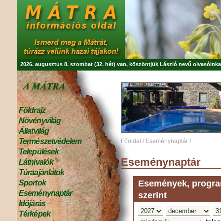
2026. augusztus 8. szombat (32. hét) van, köszöntjük
László
nevű olvasóinka
Földrajz
Növényvilág
Állatvilág
Természetvédelem
Főoldal
/
Eseménynaptár
/
Települések
Eseménynaptár
Látnivalók
Túraajánlatok
Események, program
Sportok
Eseménynaptár
szerint
Időjárás
Térképek