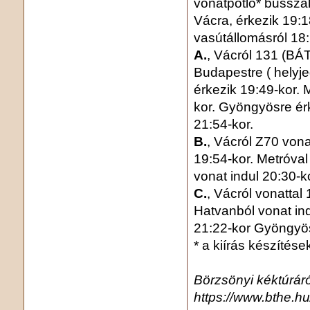
vonatpótló* busszal
Vácra, érkezik 19:1
vasútállomásról 18:
A.
, Vácról 131 (BÁ
Budapestre ( helyje
érkezik 19:49-kor. M
kor. Gyöngyösre é
21:54-kor.
B.
, Vácról Z70 vona
19:54-kor. Metróval
vonat indul 20:30-
C.
, Vácról vonattal
Hatvanból vonat in
21:22-kor Gyöngyös
* a kiírás készítés
Börzsönyi kéktúráró
https://www.bthe.hu