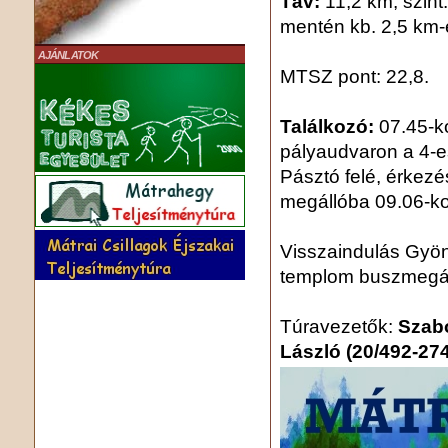
Táv:
11,2 km, szint:
mentén kb. 2,5 km-
AJÁNLATOK
MTSZ pont: 22,8.
Találkozó:
07.45-k
pályaudvaron a 4-es
Pásztó felé, érkezé
megállóba 09.06-kor
Visszaindulás Gyö
templom buszmegáll
Túravezetők:
Szabó
László (20/492-27