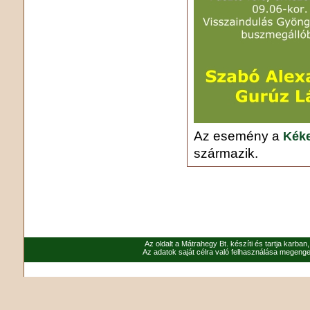
Az esemény a
Kéke
származik.
Az oldalt a Mátrahegy Bt. készíti és tartja karban
Az adatok saját célra való felhasználása megenged