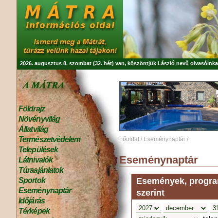
2026. augusztus 8. szombat (32. hét) van, köszöntjük
László
nevű olvasóinka
Földrajz
Növényvilág
Állatvilág
Természetvédelem
Főoldal
/
Eseménynaptár
/
Települések
Eseménynaptár
Látnivalók
Túraajánlatok
Események, program
Sportok
Eseménynaptár
szerint
Időjárás
Térképek