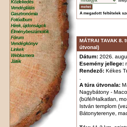
tele
Közlekedés
Vendéglátás
A megadott feltételek sze
Gasztronómia
Fotóalbum
Hírek, újdonságok
Élménybeszámolók
Fórum
MÁTRAI TAVAK 8. t
Vendégkönyv
útvonal)
Linkek
Webkamera
Dátum:
2026. augu
Játék
Esemény jellege:
n
Rendező:
Kékes Tu
.
A túra útvonala:
Má
Nagybátony - Maco
(büfé/Halkatlan, mos
István templom (vez
Bátonyterenye, ma