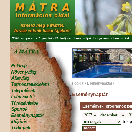
2026. augusztus 7. péntek (32. hét) van, köszöntjük
Ibolya
nevű olvasóinkat.
Földrajz
Növényvilág
Állatvilág
Főoldal
/
Eseménynaptár
/
Természetvédelem
Települések
Eseménynaptár
Látnivalók
Túraajánlatok
Események, programok kere
Sportok
Eseménynaptár
tele
Időjárás
Térképek