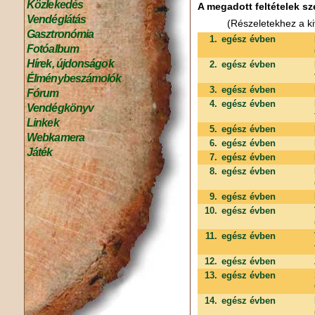
Közlekedés
A megadott feltételek sz
Vendéglátás
(Részeletekhez a ki
Gasztronómia
1.
egész évben
Fotóalbum
Hírek, újdonságok
2.
egész évben
Élménybeszámolók
3.
egész évben
Fórum
4.
egész évben
Vendégkönyv
Linkek
5.
egész évben
Webkamera
6.
egész évben
Játék
7.
egész évben
8.
egész évben
9.
egész évben
10.
egész évben
11.
egész évben
12.
egész évben
13.
egész évben
14.
egész évben