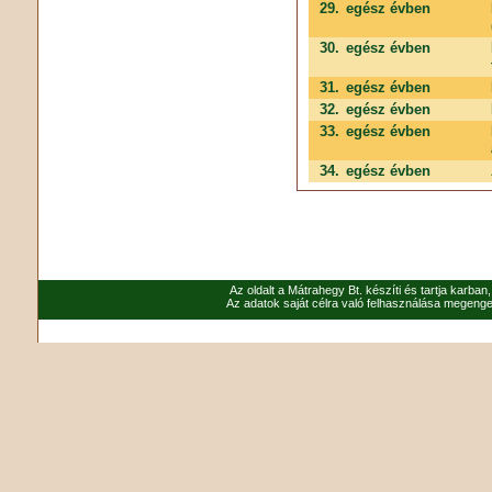
29.
egész évben
30.
egész évben
31.
egész évben
32.
egész évben
33.
egész évben
34.
egész évben
Az oldalt a Mátrahegy Bt. készíti és tartja karban
Az adatok saját célra való felhasználása megenged