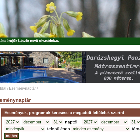
 köszöntjük
László
nevű olvasóinkat.
ldal
/
Eseménynaptár
/
eménynaptár
Események, programok keresése a megadott feltételek szerint
naptól
településen
tém