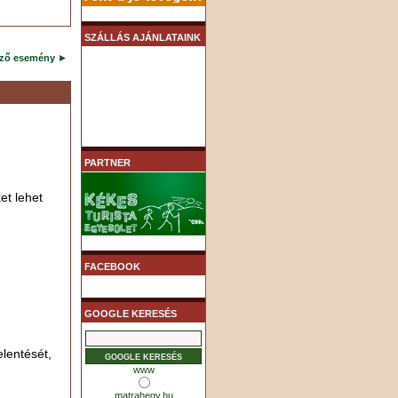
SZÁLLÁS AJÁNLATAINK
ező esemény
►
PARTNER
et lehet
FACEBOOK
GOOGLE KERESÉS
elentését,
www
matrahegy.hu