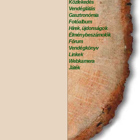
Közlekedés
Vendéglátás
Gasztronómia
Fotóalbum
Hírek, újdonságok
Élménybeszámolók
Fórum
Vendégkönyv
Linkek
Webkamera
Játék