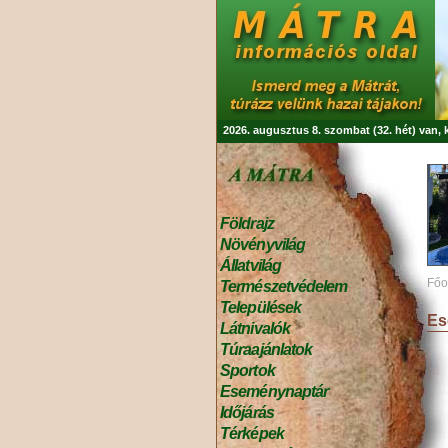
2026. augusztus 8. szombat (32. hét) van,
Földrajz
Növényvilág
Állatvilág
Főo
Természetvédelem
Települések
Es
Látnivalók
Túraajánlatok
Sportok
Eseménynaptár
Időjárás
Térképek