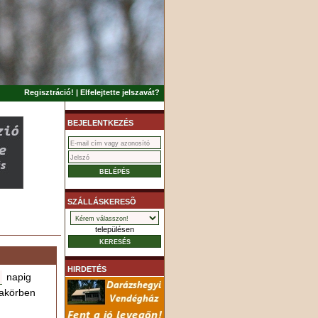
Regisztráció!
|
Elfelejtette jelszavát?
BEJELENTKEZÉS
SZÁLLÁSKERESÕ
településen
HIRDETÉS
napig
akörben