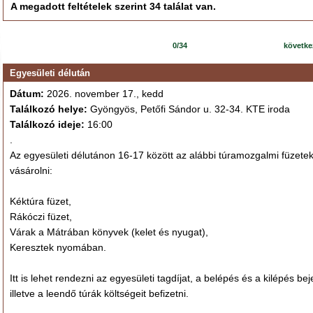
A megadott feltételek szerint 34 találat van.
0/34
követk
Egyesületi délután
Dátum:
2026. november 17., kedd
Találkozó helye:
Gyöngyös, Petőfi Sándor u. 32-34. KTE iroda
Találkozó ideje:
16:00
.
Az egyesületi délutánon 16-17 között az alábbi túramozgalmi füzetek
vásárolni:
Kéktúra füzet,
Rákóczi füzet,
Várak a Mátrában könyvek (kelet és nyugat),
Keresztek nyomában.
Itt is lehet rendezni az egyesületi tagdíjat, a belépés és a kilépés bej
illetve a leendő túrák költségeit befizetni.