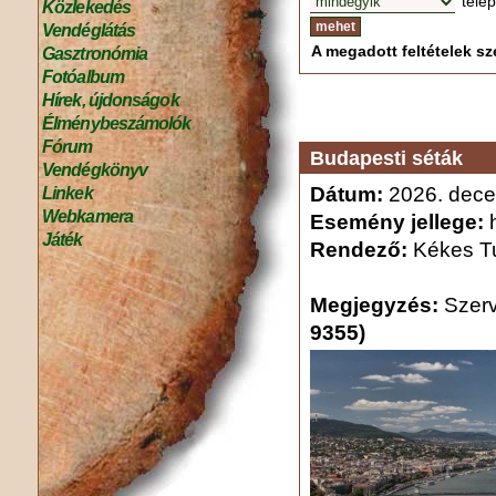
tele
Közlekedés
Vendéglátás
A megadott feltételek sze
Gasztronómia
Fotóalbum
Hírek, újdonságok
Élménybeszámolók
Fórum
Budapesti séták
Vendégkönyv
Dátum:
2026. dece
Linkek
Webkamera
Esemény jellege:
h
Játék
Rendező:
Kékes Tu
Megjegyzés:
Szer
9355)