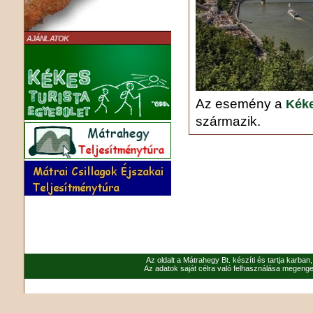
AJÁNLATOK
Az esemény a
Kéke
származik.
Az oldalt a Mátrahegy Bt. készíti és tartja karban
Az adatok saját célra való felhasználása megenged