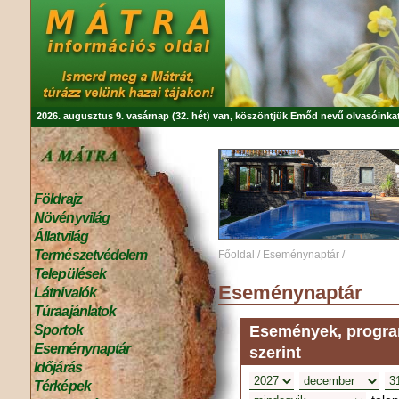
2026. augusztus 9. vasárnap (32. hét) van, köszöntjük
Emőd
nevű olvasóinkat
Földrajz
Növényvilág
Állatvilág
Természetvédelem
Főoldal
/
Eseménynaptár
/
Települések
Eseménynaptár
Látnivalók
Túraajánlatok
Események, program
Sportok
Eseménynaptár
szerint
Időjárás
Térképek