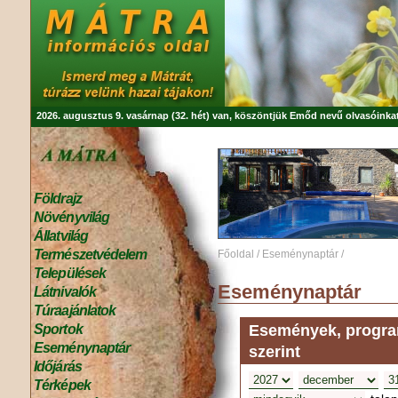
2026. augusztus 9. vasárnap (32. hét) van, köszöntjük
Emőd
nevű olvasóinkat
Földrajz
Növényvilág
Állatvilág
Természetvédelem
Főoldal
/
Eseménynaptár
/
Települések
Eseménynaptár
Látnivalók
Túraajánlatok
Események, program
Sportok
Eseménynaptár
szerint
Időjárás
Térképek