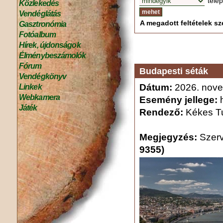
tele
Közlekedés
Vendéglátás
A megadott feltételek sze
Gasztronómia
Fotóalbum
Hírek, újdonságok
Élménybeszámolók
Fórum
Budapesti séták
Vendégkönyv
Dátum:
2026. nove
Linkek
Webkamera
Esemény jellege:
h
Játék
Rendező:
Kékes Tu
Megjegyzés:
Szer
9355)