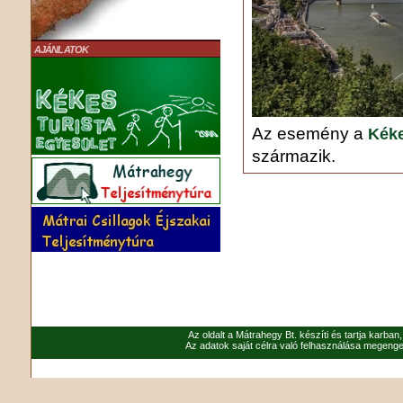
AJÁNLATOK
Az esemény a
Kéke
származik.
Az oldalt a Mátrahegy Bt. készíti és tartja karban
Az adatok saját célra való felhasználása megenged