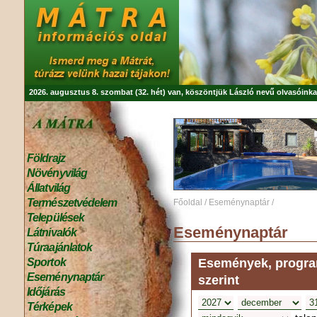
2026. augusztus 8. szombat (32. hét) van, köszöntjük
László
nevű olvasóinka
Földrajz
Növényvilág
Állatvilág
Természetvédelem
Főoldal
/
Eseménynaptár
/
Települések
Eseménynaptár
Látnivalók
Túraajánlatok
Események, program
Sportok
Eseménynaptár
szerint
Időjárás
Térképek