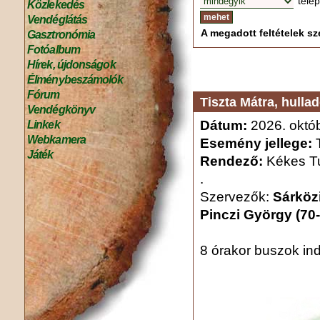
tele
Közlekedés
Vendéglátás
A megadott feltételek sze
Gasztronómia
Fotóalbum
Hírek, újdonságok
Élménybeszámolók
Fórum
Tiszta Mátra, hulla
Vendégkönyv
Dátum:
2026. októb
Linkek
Webkamera
Esemény jellege:
T
Játék
Rendező:
Kékes Tu
.
Szervezők:
Sárközi
Pinczi György (70
8 órakor buszok in