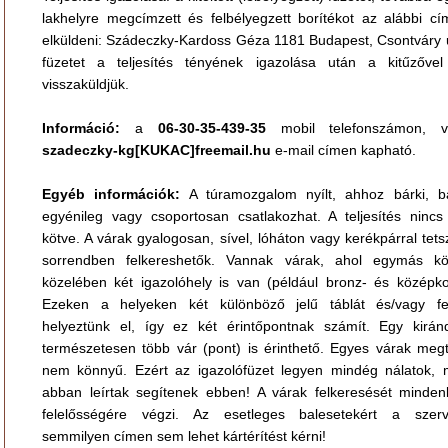
lakhelyre megcímzett és felbélyegzett borítékot az alábbi cím
elküldeni: Szádeczky-Kardoss Géza 1181 Budapest, Csontváry u
füzetet a teljesítés tényének igazolása után a kitűzővel
visszaküldjük.
Információ:
a
06-30-35-439-35
mobil telefonszámon, 
szadeczky-kg[KUKAC]freemail.hu
e-mail címen kapható.
Egyéb információk:
A túramozgalom nyílt, ahhoz bárki, b
egyénileg vagy csoportosan csatlakozhat. A teljesítés nincs
kötve. A várak gyalogosan, sível, lóháton vagy kerékpárral tet
sorrendben felkereshetők. Vannak várak, ahol egymás kö
közelében két igazolóhely is van (például bronz- és középkor
Ezeken a helyeken két különböző jelű táblát és/vagy fel
helyeztünk el, így ez két érintőpontnak számít. Egy kirán
természetesen több vár (pont) is érinthető. Egyes várak megt
nem könnyű. Ezért az igazolófüzet legyen mindég nálatok, 
abban leírtak segítenek ebben! A várak felkeresését mindenk
felelősségére végzi. Az esetleges balesetekért a szerv
semmilyen címen sem lehet kártérítést kérni!