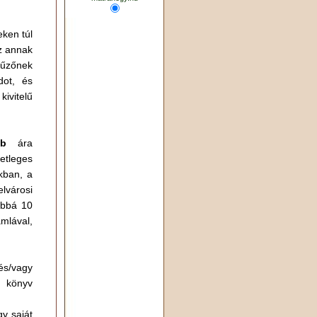
eken túl
az annak
tűzőnek
dot, és
kivitelű
db
ára
etleges
kban, a
lvárosi
ábbá 10
mlával,
és/vagy
a könyv
gy saját