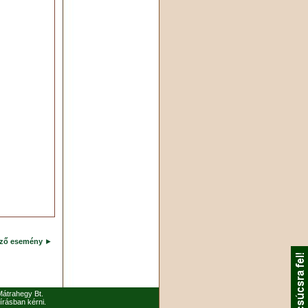
ező esemény
►
 Mátrahegy Bt.
írásban kérni.