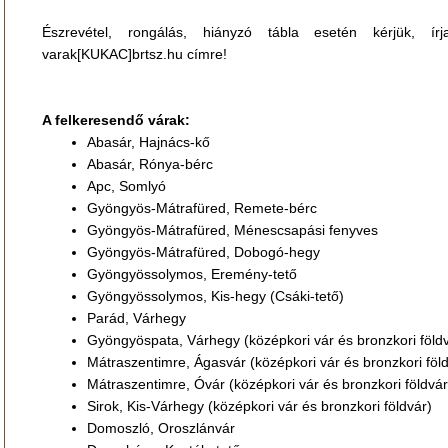
Észrevétel, rongálás, hiányzó tábla esetén kérjük, ír
varak[KUKAC]brtsz.hu címre!
A felkeresendő várak:
Abasár, Hajnács-kő
Abasár, Rónya-bérc
Apc, Somlyó
Gyöngyös-Mátrafüred, Remete-bérc
Gyöngyös-Mátrafüred, Ménescsapási fenyves
Gyöngyös-Mátrafüred, Dobogó-hegy
Gyöngyössolymos, Eremény-tető
Gyöngyössolymos, Kis-hegy (Csáki-tető)
Parád, Várhegy
Gyöngyöspata, Várhegy (középkori vár és bronzkori föld
Mátraszentimre, Ágasvár (középkori vár és bronzkori föl
Mátraszentimre, Óvár (középkori vár és bronzkori földvár
Sirok, Kis-Várhegy (középkori vár és bronzkori földvár)
Domoszló, Oroszlánvár