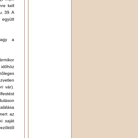
re kell
. 39. A
 együtt
vagy a
ármikor
 időhöz
szőleges
zvetlen
i vár).
festést
duláson
alálása
mert az
i saját
ezőktől