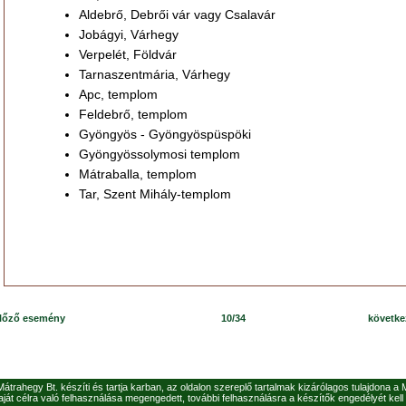
Aldebrő, Debrői vár vagy Csalavár
Jobágyi, Várhegy
Verpelét, Földvár
Tarnaszentmária, Várhegy
Apc, templom
Feldebrő, templom
Gyöngyös - Gyöngyöspüspöki
Gyöngyössolymosi templom
Mátraballa, templom
Tar, Szent Mihály-templom
lőző esemény
10/34
követk
 Mátrahegy Bt. készíti és tartja karban, az oldalon szereplő tartalmak kizárólagos tulajdona a
ját célra való felhasználása megengedett, további felhasználásra a készítők engedélyét kell 