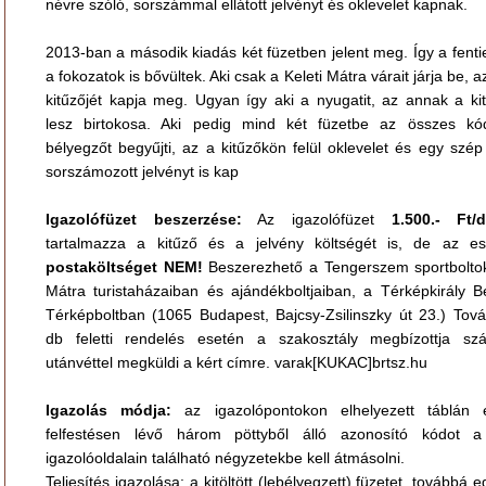
névre szóló, sorszámmal ellátott jelvényt és oklevelet kapnak.
2013-ban a második kiadás két füzetben jelent meg. Így a fenti
a fokozatok is bővültek. Aki csak a Keleti Mátra várait járja be, 
kitűzőjét kapja meg. Ugyan így aki a nyugatit, az annak a ki
lesz birtokosa. Aki pedig mind két füzetbe az összes kó
bélyegzőt begyűjti, az a kitűzőkön felül oklevelet és egy szép 
sorszámozott jelvényt is kap
Igazolófüzet beszerzése:
Az igazolófüzet
1.500.- Ft/
tartalmazza a kitűző és a jelvény költségét is, de az es
postaköltséget NEM!
Beszerezhető a Tengerszem sportbolto
Mátra turistaházaiban és ajándékboltjaiban, a Térképkirály Be
Térképboltban (1065 Budapest, Bajcsy-Zsilinszky út 23.) Tov
db feletti rendelés esetén a szakosztály megbízottja szá
utánvéttel megküldi a kért címre. varak[KUKAC]brtsz.hu
Igazolás módja:
az igazolópontokon elhelyezett táblán 
felfestésen lévő három pöttyből álló azonosító kódot 
igazolóoldalain található négyzetekbe kell átmásolni.
Teljesítés igazolása: a kitöltött (lebélyegzett) füzetet, továbbá e