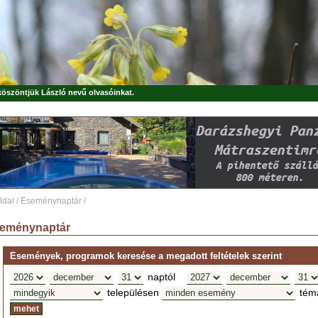
 köszöntjük
László
nevű olvasóinkat.
ldal
/
Eseménynaptár
/
eménynaptár
Események, programok keresése a megadott feltételek szerint
naptól
településen
tém