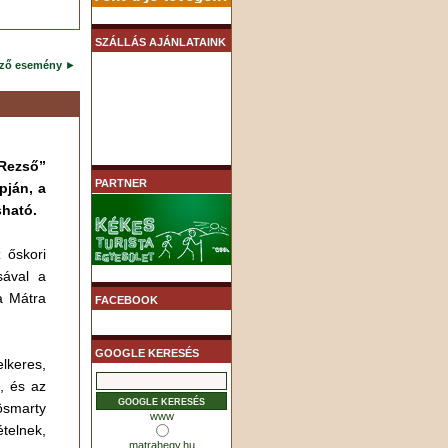
SZÁLLÁS AJÁNLATAINK
ező esemény
►
Rezső”
PARTNER
pján, a
sható.
 őskori
sával a
a Mátra
FACEBOOK
GOOGLE KERESÉS
elkeres,
k, és az
smarty
www
telnek,
matrahegy.hu