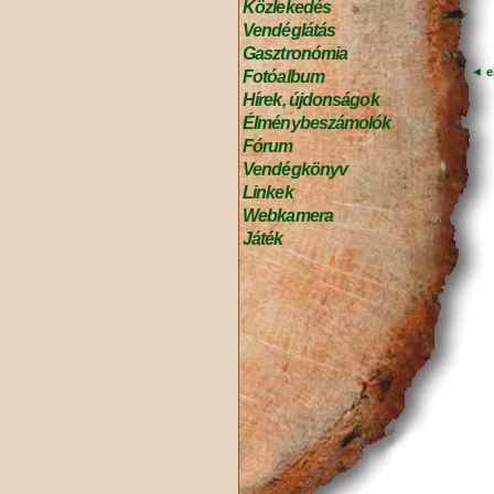
Közlekedés
Vendéglátás
Gasztronómia
◄
e
Fotóalbum
Hírek, újdonságok
Élménybeszámolók
Fórum
Vendégkönyv
Linkek
Webkamera
Játék