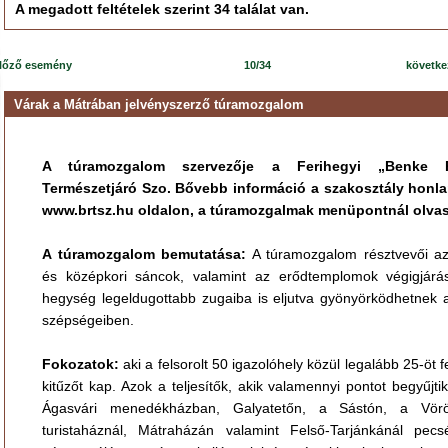
A megadott feltételek szerint 34 találat van.
lőző esemény
10/34
követk
Várak a Mátrában jelvényszerző túramozgalom
A túramozgalom szervezője a Ferihegyi „Benke 
Természetjáró Szo. Bővebb információ a szakosztály honla
www.brtsz.hu oldalon, a túramozgalmak menüpontnál olva
A túramozgalom bemutatása:
A túramozgalom résztvevői az
és középkori sáncok, valamint az erődtemplomok végigjárá
hegység legeldugottabb zugaiba is eljutva gyönyörködhetnek 
szépségeiben.
Fokozatok:
aki a felsorolt 50 igazolóhely közül legalább 25-öt f
kitűzőt kap. Azok a teljesítők, akik valamennyi pontot begyűjti
Ágasvári menedékházban, Galyatetőn, a Sástón, a Vörö
turistaháznál, Mátraházán valamint Felső-Tarjánkánál pecsé