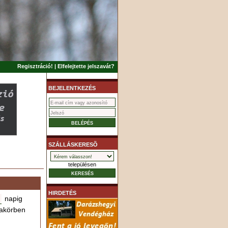
Regisztráció!
|
Elfelejtette jelszavát?
BEJELENTKEZÉS
SZÁLLÁSKERESÕ
településen
HIRDETÉS
napig
akörben