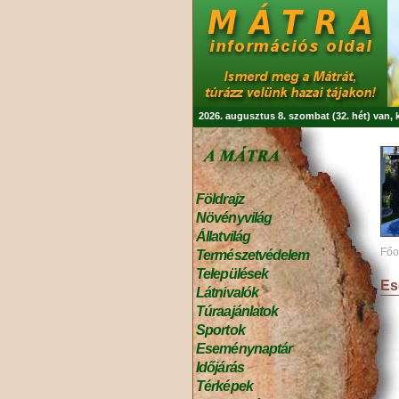
2026. augusztus 8. szombat (32. hét) van,
Földrajz
Növényvilág
Állatvilág
Főo
Természetvédelem
Települések
Es
Látnivalók
Túraajánlatok
Sportok
Eseménynaptár
Időjárás
Térképek