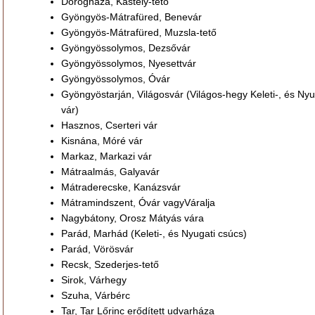
Dorogháza, Kastély-tető
Gyöngyös-Mátrafüred, Benevár
Gyöngyös-Mátrafüred, Muzsla-tető
Gyöngyössolymos, Dezsővár
Gyöngyössolymos, Nyesettvár
Gyöngyössolymos, Óvár
Gyöngyöstarján, Világosvár (Világos-hegy Keleti-, és Nyu
vár)
Hasznos, Cserteri vár
Kisnána, Móré vár
Markaz, Markazi vár
Mátraalmás, Galyavár
Mátraderecske, Kanázsvár
Mátramindszent, Óvár vagyVáralja
Nagybátony, Orosz Mátyás vára
Parád, Marhád (Keleti-, és Nyugati csúcs)
Parád, Vörösvár
Recsk, Szederjes-tető
Sirok, Várhegy
Szuha, Várbérc
Tar, Tar Lőrinc erődített udvarháza