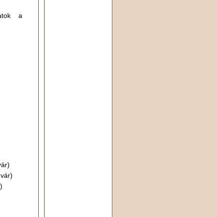
jatok a
vár)
dvár)
)