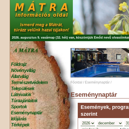
2026. augusztus 9. vasárnap (32. hét) van, köszöntjük
Emőd
nevű olvasóinkat
Földrajz
Növényvilág
Állatvilág
Természetvédelem
Főoldal
/
Eseménynaptár
/
Települések
Eseménynaptár
Látnivalók
Túraajánlatok
Események, program
Sportok
Eseménynaptár
szerint
Időjárás
Térképek