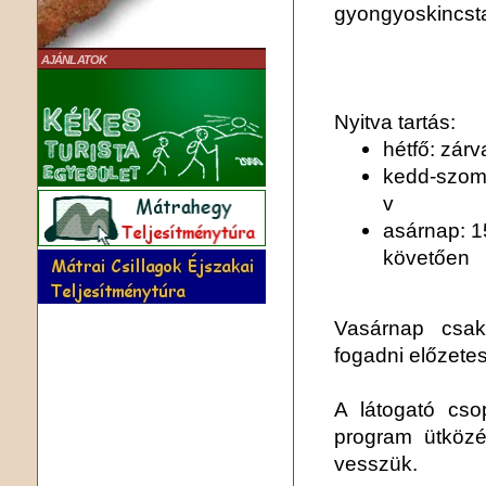
gyongyoskincst
AJÁNLATOK
Nyitva tartás:
hétfő: zárv
kedd-szomb
v
asárnap: 1
követően
Vasárnap csak
fogadni előzetes
A látogató cso
program ütközé
vesszük.