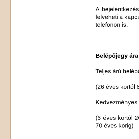
A bejelentkezés
felveheti a kapc
telefonon is.
Belépőjegy ára
Teljes árú belép
(26 éves kortól 
Kedvezményes ár
(6 éves kortól 2
70 éves korig)