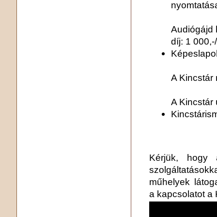
nyomtatása
Audiógájd h
díj: 1 000,
Képeslapo
A Kincstár 
A Kincstár 
Kincstárism
Kérjük, hogy 
szolgáltatások
műhelyek látog
a kapcsolatot a 