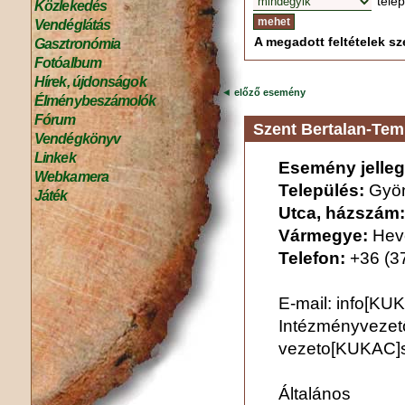
tele
Közlekedés
Vendéglátás
A megadott feltételek sze
Gasztronómia
Fotóalbum
Hírek, újdonságok
◄
előző esemény
Élménybeszámolók
Fórum
Szent Bertalan-Tem
Vendégkönyv
Linkek
Esemény jelleg
Webkamera
Település:
Gyö
Játék
Utca, házszám:
Vármegye:
Hev
Telefon:
+36 (3
E-mail: info[KU
Intézményvezet
vezeto[KUKAC]sz
Általá