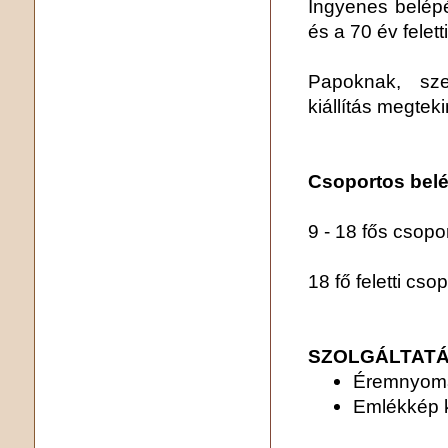
Ingyenes belépés
és a 70 év felet
Papoknak, sze
kiállítás megtek
Csoportos belé
9 - 18 fős csopo
18 fő feletti cso
SZOLGÁLTATÁ
Éremnyomá
Emlékkép 