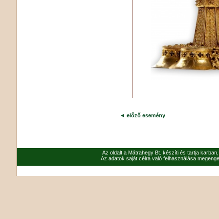
◄
előző esemény
Az oldalt a Mátrahegy Bt. készíti és tartja karban
Az adatok saját célra való felhasználása megenged