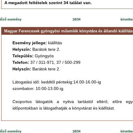
A megadott feltételek szerint 34 találat van.
lőző esemény
18/34
követk
Magyar Ferencesek gyöngyösi műemlék könyvtára és állandó kiállítás
Esemény jellege:
kiállítás
Helyszín:
Barátok tere 2.
Település:
Gyöngyös
Telefon:
37 / 311-971, 37 / 500-299
Helyszín:
Barátok tere 2.
Látogatási idő: keddtől péntekig:14.00-16.00-ig
szombaton: 10.00-13.00-ig.
Csoportos látogatók a nyitva tartástól eltérő, előre egye
időpontokban is látogathatják a könyvtárat és kiállítást.
lőző esemény
18/34
követk