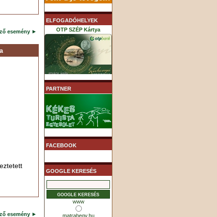
ELFOGADÓHELYEK
OTP SZÉP Kártya
ező esemény
►
a
K&H SZÉP Kártya
PARTNER
MHB (MKB) SZÉP Kártya
FACEBOOK
ztetett
GOOGLE KERESÉS
www
ező esemény
►
matrahegy.hu