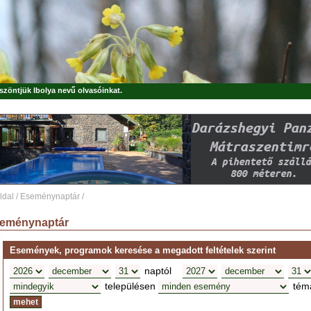
öszöntjük
Ibolya
nevű olvasóinkat.
ldal
/
Eseménynaptár
/
eménynaptár
Események, programok keresése a megadott feltételek szerint
naptól
településen
tém