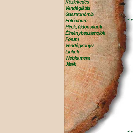
Közlekedés
Vendéglátás
Gasztronómia
◄
e
Fotóalbum
Hírek, újdonságok
Élménybeszámolók
Fórum
Vendégkönyv
Linkek
Webkamera
Játék
◄
e