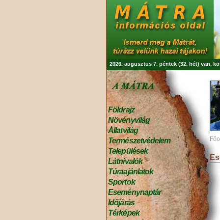
2026. augusztus 7. péntek (32. hét) van, k
Földrajz
Növényvilág
Állatvilág
Főo
Természetvédelem
Települések
Es
Látnivalók
Túraajánlatok
Sportok
Eseménynaptár
Időjárás
Térképek