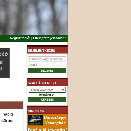
Regisztráció!
|
Elfelejtette jelszavát?
BEJELENTKEZÉS
SZÁLLÁSKERESÕ
településen
HIRDETÉS
napig
akörben