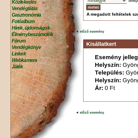
tele
Közlekedés
Vendéglátás
A megadott feltételek sze
Gasztronómia
Fotóalbum
Hírek, újdonságok
◄
előző esemény
Élménybeszámolók
Fórum
Kisállatkert
Vendégkönyv
Linkek
Esemény jelleg
Webkamera
Helyszín:
Gyöng
Játék
Település:
Gyö
Helyszín:
Gyöng
Ár:
0 Ft
◄
előző esemény