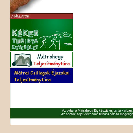
AJÁNLATOK
Az oldalt a Mátrahegy Bt. készíti és tartja karban
Az adatok saját célra való felhasználása megenged