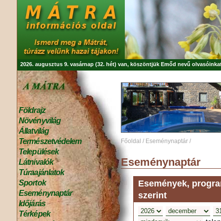
2026. augusztus 9. vasárnap (32. hét) van, köszöntjük
Emőd
nevű olvasóinkat
Földrajz
Növényvilág
Állatvilág
Természetvédelem
Főoldal
/
Eseménynaptár
/
Települések
Eseménynaptár
Látnivalók
Túraajánlatok
Események, program
Sportok
Eseménynaptár
szerint
Időjárás
Térképek