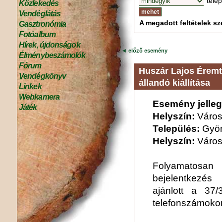
tele
Közlekedés
Vendéglátás
A megadott feltételek sze
Gasztronómia
Fotóalbum
Hírek, újdonságok
◄
előző esemény
Élménybeszámolók
Fórum
Huszár Lajos Éremt
Vendégkönyv
állandó kiállítása
Linkek
Webkamera
Esemény jelleg
Játék
Helyszín:
Város
Település:
Gyö
Helyszín:
Város
Folyamatosan 
bejelentkezés
ajánlott a 37
telefonszámoko