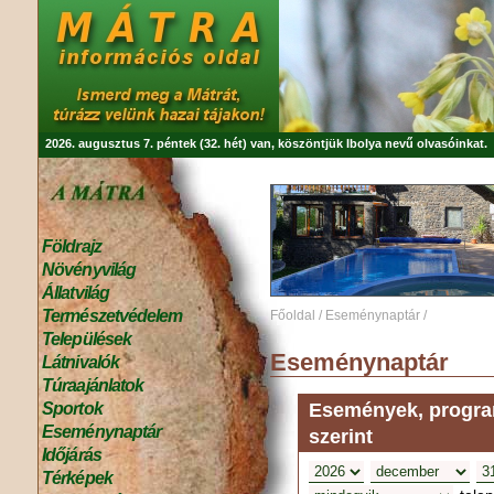
2026. augusztus 7. péntek (32. hét) van, köszöntjük
Ibolya
nevű olvasóinkat.
Földrajz
Növényvilág
Állatvilág
Természetvédelem
Főoldal
/
Eseménynaptár
/
Települések
Eseménynaptár
Látnivalók
Túraajánlatok
Események, program
Sportok
Eseménynaptár
szerint
Időjárás
Térképek