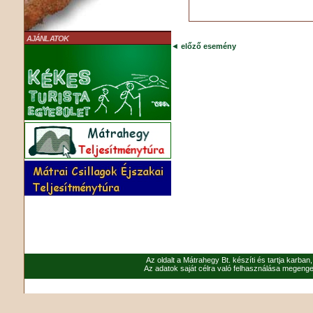
AJÁNLATOK
◄
előző esemény
Az oldalt a Mátrahegy Bt. készíti és tartja karban
Az adatok saját célra való felhasználása megenged