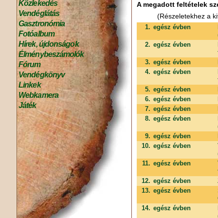
Közlekedés
A megadott feltételek sz
Vendéglátás
(Részeletekhez a ki
Gasztronómia
1.
egész évben
Fotóalbum
Hírek, újdonságok
2.
egész évben
Élménybeszámolók
3.
egész évben
Fórum
4.
egész évben
Vendégkönyv
Linkek
5.
egész évben
Webkamera
6.
egész évben
Játék
7.
egész évben
8.
egész évben
9.
egész évben
10.
egész évben
11.
egész évben
12.
egész évben
13.
egész évben
14.
egész évben