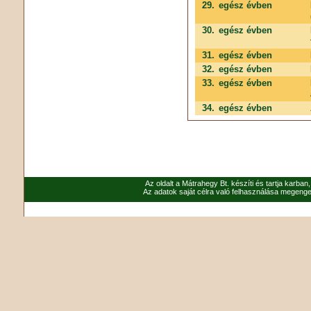
29.
egész évben
30.
egész évben
31.
egész évben
32.
egész évben
33.
egész évben
34.
egész évben
Az oldalt a Mátrahegy Bt. készíti és tartja karban
Az adatok saját célra való felhasználása megenged