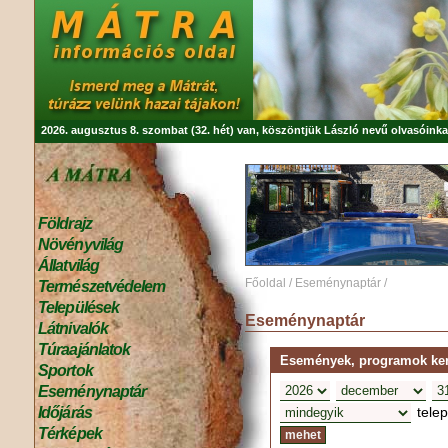
2026. augusztus 8. szombat (32. hét) van, köszöntjük
László
nevű olvasóinka
Földrajz
Növényvilág
Állatvilág
Főoldal
/
Eseménynaptár
/
Természetvédelem
Települések
Eseménynaptár
Látnivalók
Túraajánlatok
Események, programok kere
Sportok
Eseménynaptár
tele
Időjárás
Térképek