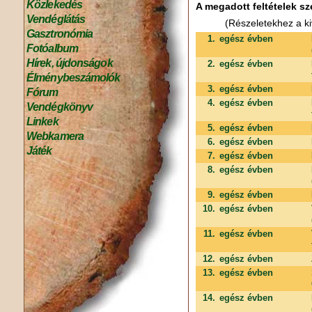
Közlekedés
A megadott feltételek sz
Vendéglátás
(Részeletekhez a ki
Gasztronómia
1.
egész évben
Fotóalbum
Hírek, újdonságok
2.
egész évben
Élménybeszámolók
3.
egész évben
Fórum
4.
egész évben
Vendégkönyv
Linkek
5.
egész évben
Webkamera
6.
egész évben
Játék
7.
egész évben
8.
egész évben
9.
egész évben
10.
egész évben
11.
egész évben
12.
egész évben
13.
egész évben
14.
egész évben