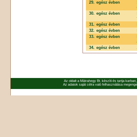
29.
egész évben
30.
egész évben
31.
egész évben
32.
egész évben
33.
egész évben
34.
egész évben
Az oldalt a Mátrahegy Bt. készíti és tartja karban
Az adatok saját célra való felhasználása megenged