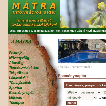
2026. augusztus 8. szombat (32. hét) van, köszöntjük
László
nevű olvasóinka
Földrajz
Növényvilág
Állatvilág
Főoldal
/
Eseménynaptár
/
Természetvédelem
Települések
Eseménynaptár
Látnivalók
Túraajánlatok
Események, programok kere
Sportok
Eseménynaptár
tele
Időjárás
Térképek