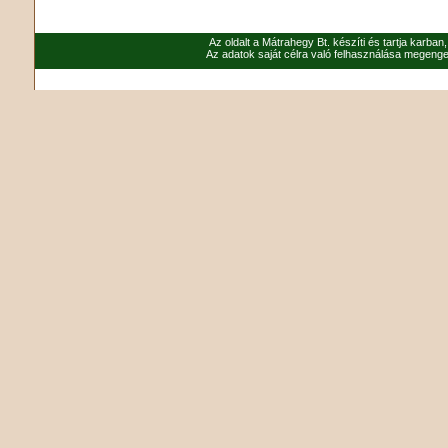
Az oldalt a Mátrahegy Bt. készíti és tartja karban
Az adatok saját célra való felhasználása megenged