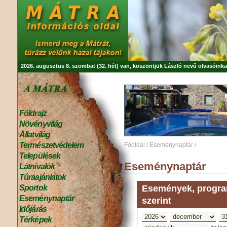
2026. augusztus 8. szombat (32. hét) van, köszöntjük
László
nevű olvasóinka
Földrajz
Növényvilág
Állatvilág
Természetvédelem
Főoldal
/
Eseménynaptár
/
Települések
Eseménynaptár
Látnivalók
Túraajánlatok
Események, program
Sportok
Eseménynaptár
szerint
Időjárás
Térképek