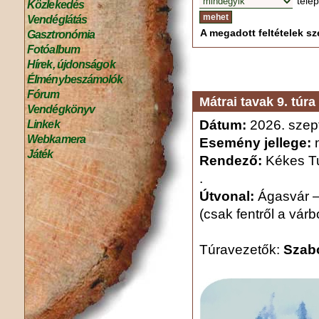
tele
Közlekedés
Vendéglátás
A megadott feltételek sze
Gasztronómia
Fotóalbum
Hírek, újdonságok
Élménybeszámolók
Fórum
Mátrai tavak 9. túra
Vendégkönyv
Dátum:
2026. szep
Linkek
Webkamera
Esemény jellege:
n
Játék
Rendező:
Kékes Tu
.
Útvonal:
Ágasvár –
(csak fentről a várb
Túravezetők:
Szabó