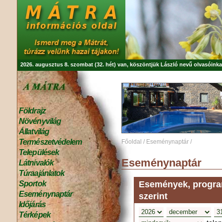
2026. augusztus 8. szombat (32. hét) van, köszöntjük
László
nevű olvasóinka
Földrajz
Növényvilág
Állatvilág
Természetvédelem
Főoldal
/
Eseménynaptár
/
Települések
Eseménynaptár
Látnivalók
Túraajánlatok
Események, program
Sportok
Eseménynaptár
szerint
Időjárás
Térképek