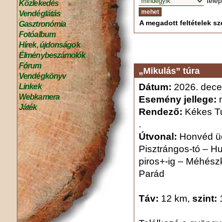
tele
Közlekedés
Vendéglátás
A megadott feltételek sze
Gasztronómia
Fotóalbum
Hírek, újdonságok
Élménybeszámolók
Fórum
„Mikulás” túra
Vendégkönyv
Dátum:
2026. dece
Linkek
Webkamera
Esemény jellege:
n
Játék
Rendező:
Kékes Tu
.
Útvonal:
Honvéd üd
Pisztrángos-tó – Hu
piros+-ig – Méhészk
Parád
Táv:
12 km,
szint: