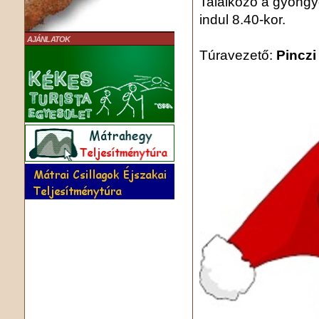
Találkozó a gyöng
indul 8.40-kor.
AJÁNLATOK
Túravezető:
Pinczi