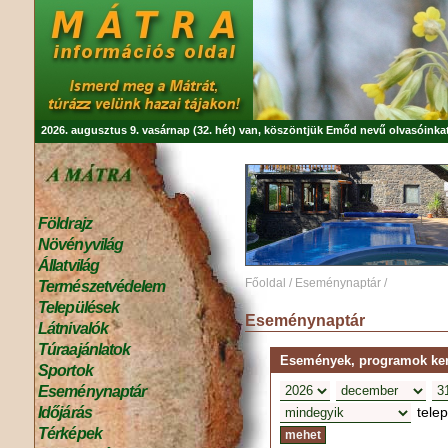
2026. augusztus 9. vasárnap (32. hét) van, köszöntjük
Emőd
nevű olvasóinkat
Földrajz
Növényvilág
Állatvilág
Főoldal
/
Eseménynaptár
/
Természetvédelem
Települések
Eseménynaptár
Látnivalók
Túraajánlatok
Események, programok kere
Sportok
Eseménynaptár
tele
Időjárás
Térképek