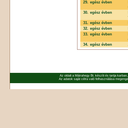
29.
egész évben
30.
egész évben
31.
egész évben
32.
egész évben
33.
egész évben
34.
egész évben
Az oldalt a Mátrahegy Bt. készíti és tartja karban
Az adatok saját célra való felhasználása megenged