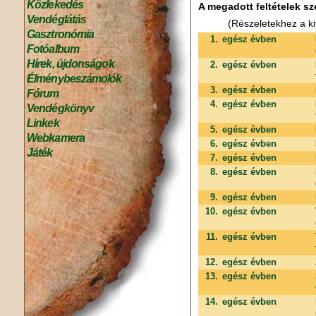
Közlekedés
A megadott feltételek sz
Vendéglátás
(Részeletekhez a ki
Gasztronómia
1.
egész évben
Fotóalbum
Hírek, újdonságok
2.
egész évben
Élménybeszámolók
3.
egész évben
Fórum
4.
egész évben
Vendégkönyv
Linkek
5.
egész évben
Webkamera
6.
egész évben
Játék
7.
egész évben
8.
egész évben
9.
egész évben
10.
egész évben
11.
egész évben
12.
egész évben
13.
egész évben
14.
egész évben