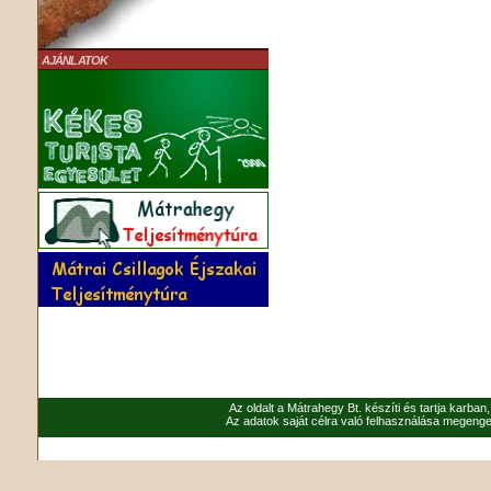
AJÁNLATOK
Az oldalt a Mátrahegy Bt. készíti és tartja karban
Az adatok saját célra való felhasználása megenged