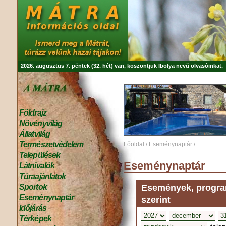
2026. augusztus 7. péntek (32. hét) van, köszöntjük
Ibolya
nevű olvasóinkat.
Földrajz
Növényvilág
Állatvilág
Természetvédelem
Főoldal
/
Eseménynaptár
/
Települések
Eseménynaptár
Látnivalók
Túraajánlatok
Események, program
Sportok
Eseménynaptár
szerint
Időjárás
Térképek