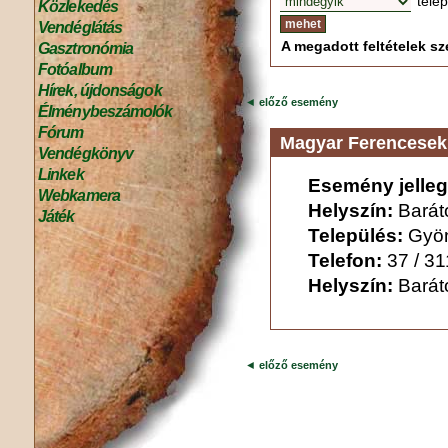
tele
Közlekedés
Vendéglátás
A megadott feltételek sze
Gasztronómia
Fotóalbum
Hírek, újdonságok
◄
előző esemény
Élménybeszámolók
Fórum
Magyar Ferencesek
Vendégkönyv
Linkek
Esemény jelleg
Webkamera
Helyszín:
Barát
Játék
Település:
Gyö
Telefon:
37 / 3
Helyszín:
Barát
◄
előző esemény