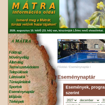
2026. augusztus 10. hétfő (33. hét) van, köszöntjük
Lőrinc
nevű olvasóinkat.
Földrajz
Növényvilág
Állatvilág
Természetvédelem
Főoldal
/
Eseménynaptár
/
Települések
Eseménynaptár
Látnivalók
Túraajánlatok
Események, program
Sportok
Eseménynaptár
szerint
Időjárás
Térképek