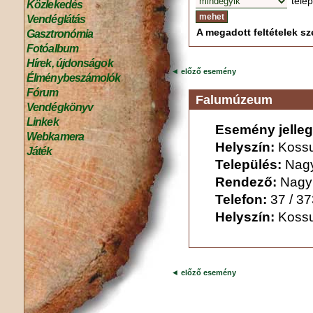
tele
Közlekedés
Vendéglátás
A megadott feltételek sze
Gasztronómia
Fotóalbum
Hírek, újdonságok
◄
előző esemény
Élménybeszámolók
Fórum
Falumúzeum
Vendégkönyv
Linkek
Esemény jelleg
Webkamera
Helyszín:
Kossu
Játék
Település:
Nag
Rendező:
Nagy
Telefon:
37 / 3
Helyszín:
Kossu
◄
előző esemény