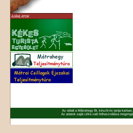
AJÁNLATOK
Az oldalt a Mátrahegy Bt. készíti és tartja karban
Az adatok saját célra való felhasználása megenged