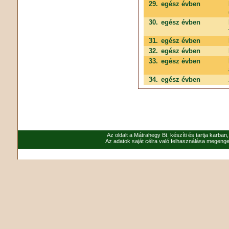
29.
egész évben
30.
egész évben
31.
egész évben
32.
egész évben
33.
egész évben
34.
egész évben
Az oldalt a Mátrahegy Bt. készíti és tartja karban
Az adatok saját célra való felhasználása megenged