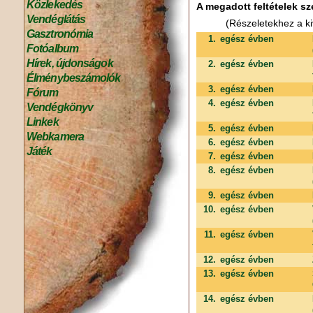
Közlekedés
A megadott feltételek sz
Vendéglátás
(Részeletekhez a ki
Gasztronómia
1.
egész évben
Fotóalbum
Hírek, újdonságok
2.
egész évben
Élménybeszámolók
3.
egész évben
Fórum
4.
egész évben
Vendégkönyv
Linkek
5.
egész évben
Webkamera
6.
egész évben
Játék
7.
egész évben
8.
egész évben
9.
egész évben
10.
egész évben
11.
egész évben
12.
egész évben
13.
egész évben
14.
egész évben