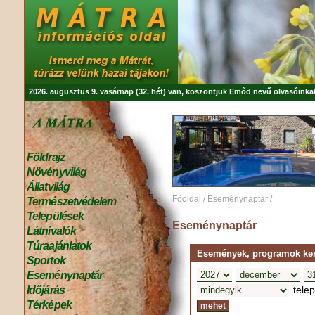
2026. augusztus 9. vasárnap (32. hét) van, köszöntjük
Emőd
nevű olvasóinkat
Földrajz
Növényvilág
Állatvilág
Főoldal
/
Eseménynaptár
/
Természetvédelem
Települések
Eseménynaptár
Látnivalók
Túraajánlatok
Események, programok kere
Sportok
Eseménynaptár
tele
Időjárás
Térképek