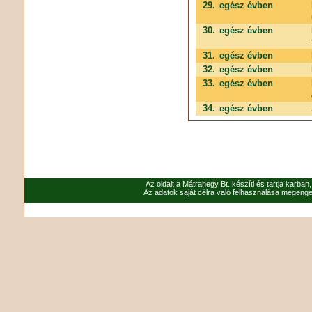
29.
egész évben
30.
egész évben
31.
egész évben
32.
egész évben
33.
egész évben
34.
egész évben
Az oldalt a Mátrahegy Bt. készíti és tartja karban
Az adatok saját célra való felhasználása megenged