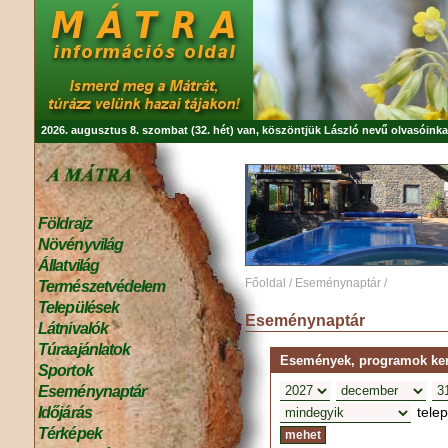
2026. augusztus 8. szombat (32. hét) van, köszöntjük
László
nevű olvasóinka
Földrajz
Növényvilág
Állatvilág
Főoldal
/
Eseménynaptár
/
Természetvédelem
Települések
Eseménynaptár
Látnivalók
Túraajánlatok
Események, programok kere
Sportok
Eseménynaptár
tele
Időjárás
Térképek