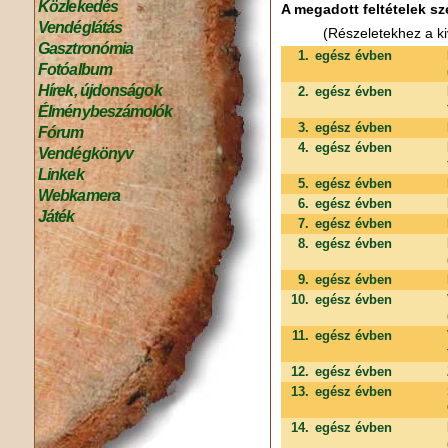
Közlekedés
A megadott feltételek sz
Vendéglátás
(Részeletekhez a ki
Gasztronómia
1.
egész évben
Fotóalbum
Hírek, újdonságok
2.
egész évben
Élménybeszámolók
3.
egész évben
Fórum
4.
egész évben
Vendégkönyv
Linkek
5.
egész évben
Webkamera
6.
egész évben
Játék
7.
egész évben
8.
egész évben
9.
egész évben
10.
egész évben
11.
egész évben
12.
egész évben
13.
egész évben
14.
egész évben