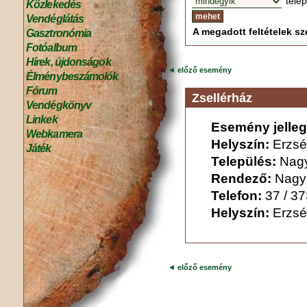
tele
Közlekedés
Vendéglátás
A megadott feltételek sze
Gasztronómia
Fotóalbum
Hírek, újdonságok
◄
előző esemény
Élménybeszámolók
Fórum
Zsellérház
Vendégkönyv
Linkek
Esemény jelleg
Webkamera
Helyszín:
Erzsé
Játék
Település:
Nag
Rendező:
Nagy
Telefon:
37 / 3
Helyszín:
Erzsé
◄
előző esemény