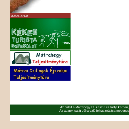
AJÁNLATOK
Az oldalt a Mátrahegy Bt. készíti és tartja karban
Az adatok saját célra való felhasználása megenged