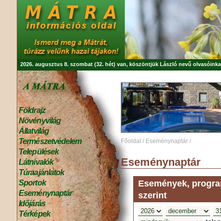
2026. augusztus 8. szombat (32. hét) van, köszöntjük
László
nevű olvasóinka
Földrajz
Növényvilág
Állatvilág
Természetvédelem
Főoldal
/
Eseménynaptár
/
Települések
Eseménynaptár
Látnivalók
Túraajánlatok
Események, program
Sportok
Eseménynaptár
szerint
Időjárás
Térképek