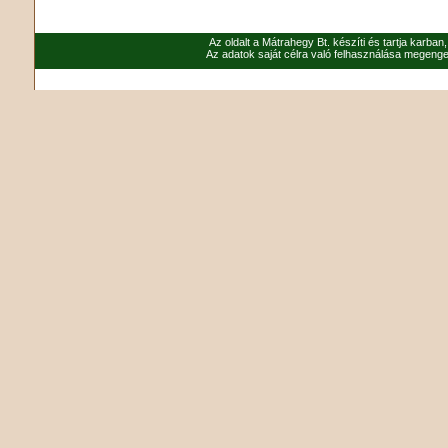
Az oldalt a Mátrahegy Bt. készíti és tartja karban
Az adatok saját célra való felhasználása megenged