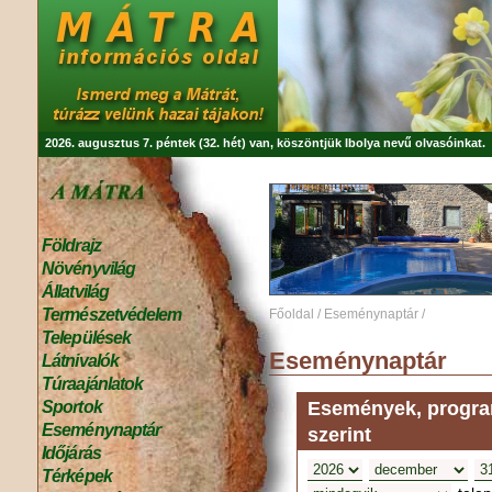
2026. augusztus 7. péntek (32. hét) van, köszöntjük
Ibolya
nevű olvasóinkat.
Földrajz
Növényvilág
Állatvilág
Természetvédelem
Főoldal
/
Eseménynaptár
/
Települések
Eseménynaptár
Látnivalók
Túraajánlatok
Események, program
Sportok
Eseménynaptár
szerint
Időjárás
Térképek