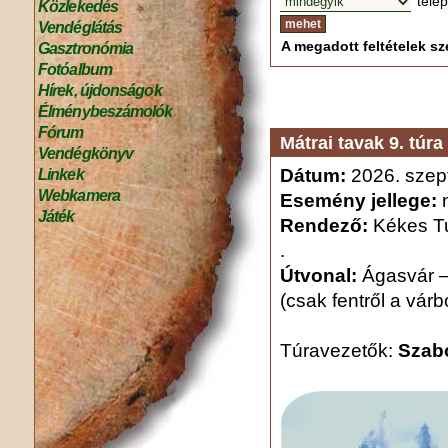
tele
Közlekedés
Vendéglátás
A megadott feltételek sze
Gasztronómia
Fotóalbum
Hírek, újdonságok
Élménybeszámolók
Fórum
Mátrai tavak 9. túra
Vendégkönyv
Dátum:
2026. szep
Linkek
Webkamera
Esemény jellege:
n
Játék
Rendező:
Kékes Tu
.
Útvonal:
Ágasvár –
(csak fentről a várb
Túravezetők:
Szabó