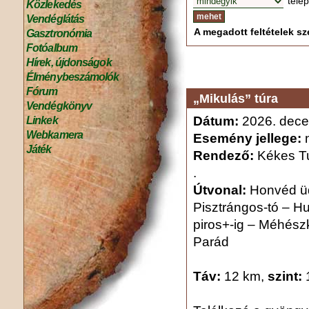
tele
Közlekedés
Vendéglátás
A megadott feltételek sze
Gasztronómia
Fotóalbum
Hírek, újdonságok
Élménybeszámolók
Fórum
„Mikulás” túra
Vendégkönyv
Dátum:
2026. dece
Linkek
Webkamera
Esemény jellege:
n
Játék
Rendező:
Kékes Tu
.
Útvonal:
Honvéd üd
Pisztrángos-tó – Hu
piros+-ig – Méhészk
Parád
Táv:
12 km,
szint: