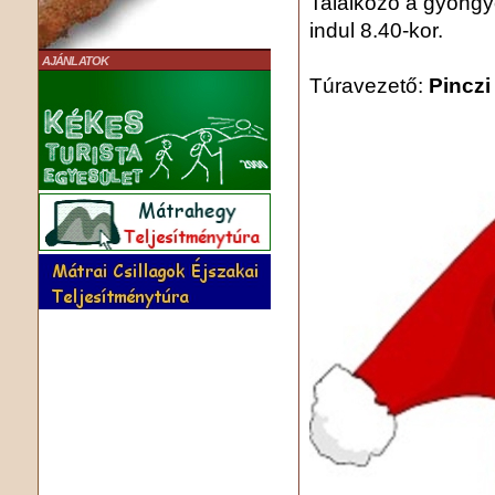
Találkozó a gyöng
indul 8.40-kor.
AJÁNLATOK
Túravezető:
Pinczi