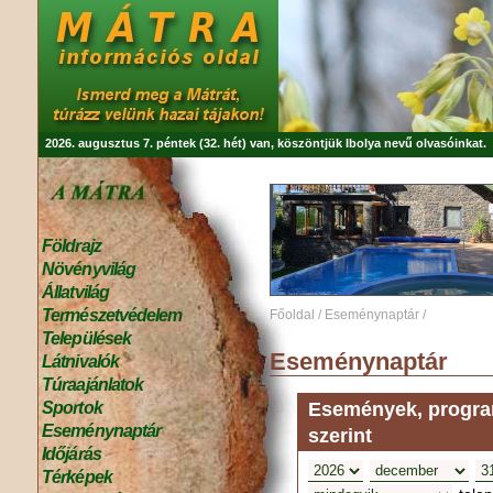
2026. augusztus 7. péntek (32. hét) van, köszöntjük
Ibolya
nevű olvasóinkat.
Földrajz
Növényvilág
Állatvilág
Természetvédelem
Főoldal
/
Eseménynaptár
/
Települések
Eseménynaptár
Látnivalók
Túraajánlatok
Események, program
Sportok
Eseménynaptár
szerint
Időjárás
Térképek