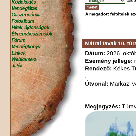
tele
Közlekedés
Vendéglátás
A megadott feltételek sze
Gasztronómia
Fotóalbum
Hírek, újdonságok
Élménybeszámolók
Fórum
Mátrai tavak 10. túr
Vendégkönyv
Dátum:
2026. októb
Linkek
Webkamera
Esemény jellege:
n
Játék
Rendező:
Kékes Tu
.
Útvonal:
Markazi vá
Megjegyzés:
Túrav