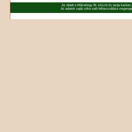
Az oldalt a Mátrahegy Bt. készíti és tartja karban
Az adatok saját célra való felhasználása megenged