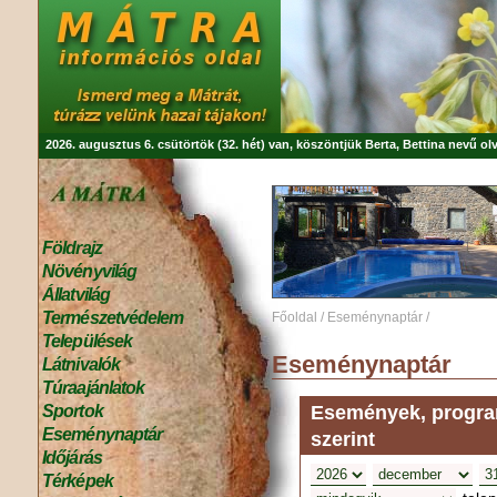
2026. augusztus 6. csütörtök (32. hét) van, köszöntjük
Berta, Bettina
nevű olv
Földrajz
Növényvilág
Állatvilág
Természetvédelem
Főoldal
/
Eseménynaptár
/
Települések
Eseménynaptár
Látnivalók
Túraajánlatok
Események, program
Sportok
Eseménynaptár
szerint
Időjárás
Térképek