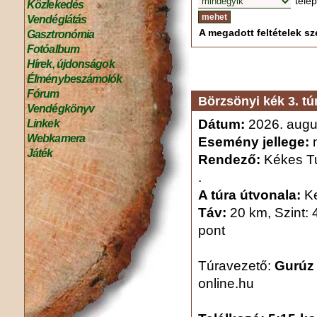
tele
Közlekedés
Vendéglátás
A megadott feltételek sze
Gasztronómia
Fotóalbum
Hírek, újdonságok
Élménybeszámolók
Fórum
Börzsönyi kék 3. tú
Vendégkönyv
Dátum:
2026. augu
Linkek
Webkamera
Esemény jellege:
n
Játék
Rendező:
Kékes Tu
.
A túra útvonala:
Ke
Táv:
20 km, Szint: 
pont
Túravezető:
Gurúz
online.hu