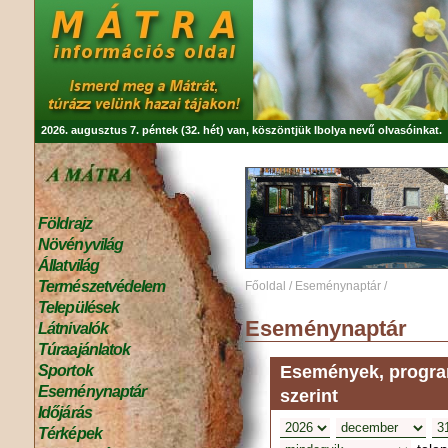
2026. augusztus 7. péntek (32. hét) van, köszöntjük
Ibolya
nevű olvasóinkat.
Földrajz
Növényvilág
Állatvilág
Természetvédelem
Főoldal
/
Eseménynaptár
/
Települések
Eseménynaptár
Látnivalók
Túraajánlatok
Események, program
Sportok
Eseménynaptár
szerint
Időjárás
Térképek