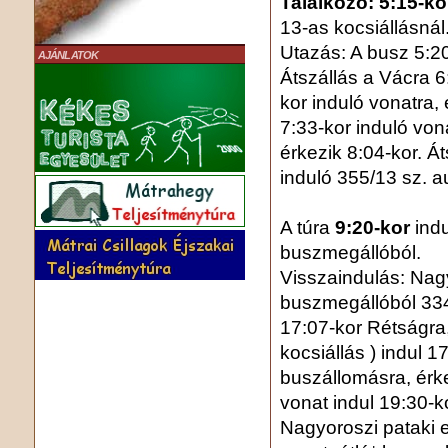
Találkozó: 5:15-ko
13-as kocsiállásnál
Utazás: A busz 5:20
AJÁNLATOK
Átszállás a Vácra 6
kor induló vonatra,
7:33-kor induló von
érkezik 8:04-kor. Á
induló 355/13 sz. au
A túra
9:20-kor
ind
buszmegállóból.
Visszaindulás: Nag
buszmegállóból 33
17:07-kor Rétságra,
kocsiállás ) indul 
buszállomásra, érke
vonat indul 19:30-
Nagyoroszi pataki