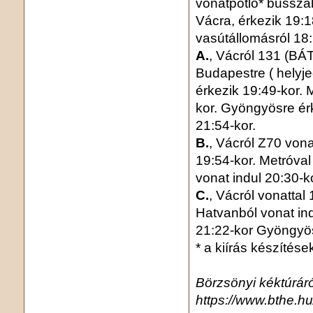
vonatpótló* busszal
Vácra, érkezik 19:1
vasútállomásról 18:
A.
, Vácról 131 (BÁ
Budapestre ( helyje
érkezik 19:49-kor. M
kor. Gyöngyösre é
21:54-kor.
B.
, Vácról Z70 vona
19:54-kor. Metróval
vonat indul 20:30-
C.
, Vácról vonattal
Hatvanból vonat in
21:22-kor Gyöngyös
* a kiírás készítés
Börzsönyi kéktúráró
https://www.bthe.hu