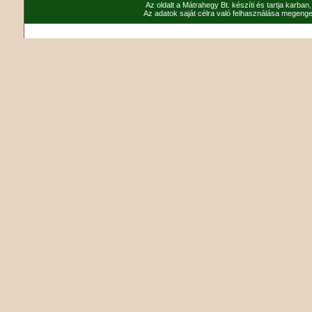
Az oldalt a Mátrahegy Bt. készíti és tartja karban
Az adatok saját célra való felhasználása megenged