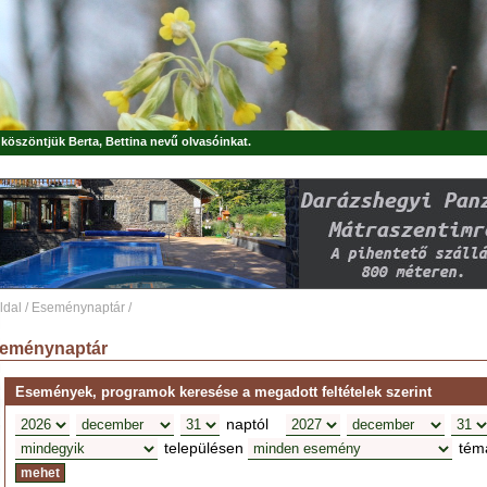
, köszöntjük
Berta, Bettina
nevű olvasóinkat.
ldal
/
Eseménynaptár
/
eménynaptár
Események, programok keresése a megadott feltételek szerint
naptól
településen
tém