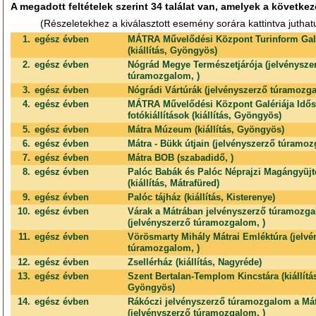
A megadott feltételek szerint 34 találat van, amelyek a következ
(Részeletekhez a kiválasztott esemény sorára kattintva juthat
1.
egész évben
MÁTRA Művelődési Központ Turinform Gal
(kiállítás, Gyöngyös)
2.
egész évben
Nógrád Megye Természetjárója (jelvénysze
túramozgalom, )
3.
egész évben
Nógrádi Vártúrák (jelvényszerző túramozga
4.
egész évben
MÁTRA Művelődési Központ Galériája Idő
fotókiállítások (kiállítás, Gyöngyös)
5.
egész évben
Mátra Múzeum (kiállítás, Gyöngyös)
6.
egész évben
Mátra - Bükk útjain (jelvényszerző túramoz
7.
egész évben
Mátra BOB (szabadidő, )
8.
egész évben
Palóc Babák és Palóc Néprajzi Magángyüj
(kiállítás, Mátrafüred)
9.
egész évben
Palóc tájház (kiállítás, Kisterenye)
10.
egész évben
Várak a Mátrában jelvényszerző túramozg
(jelvényszerző túramozgalom, )
11.
egész évben
Vörösmarty Mihály Mátrai Emléktúra (jelvé
túramozgalom, )
12.
egész évben
Zsellérház (kiállítás, Nagyréde)
13.
egész évben
Szent Bertalan-Templom Kincstára (kiállítá
Gyöngyös)
14.
egész évben
Rákóczi jelvényszerző túramozgalom a Má
(jelvényszerző túramozgalom, )