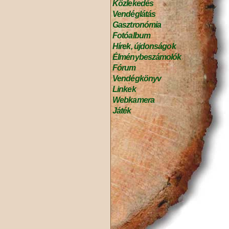
Közlekedés
Vendéglátás
Gasztronómia
Fotóalbum
Hírek, újdonságok
Élménybeszámolók
Fórum
Vendégkönyv
Linkek
Webkamera
Játék