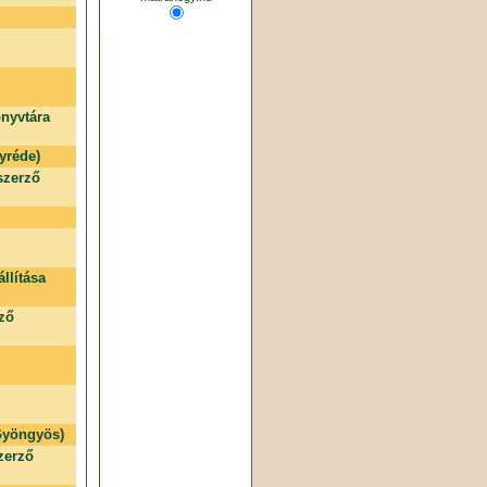
nyvtára
yréde)
szerző
llítása
rző
 Gyöngyös)
zerző