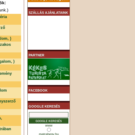
õk:
unk.)
SZÁLLÁS AJÁNLATAINK
éria
rző
lom, )
szakos
PARTNER
galom, )
temény
alom
FACEBOOK
nyszerző
GOOGLE KERESÉS
s,
www
trában
matrahegy.hu