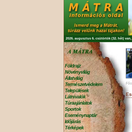
2026. augusztus 6. csütörtök (32. hét) van
Földrajz
Növényvilág
Állatvilág
Főo
Természetvédelem
Települések
Es
Látnivalók
Túraajánlatok
Sportok
Eseménynaptár
Időjárás
Térképek