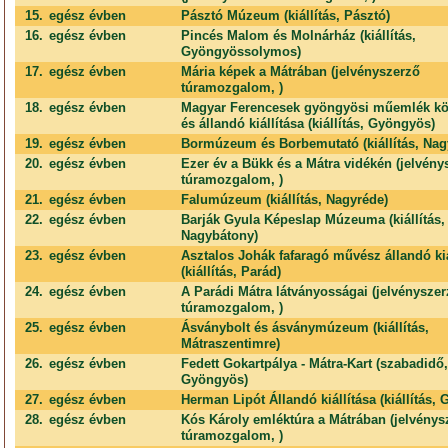
15.
egész évben
Pásztó Múzeum (kiállítás, Pásztó)
16.
egész évben
Pincés Malom és Molnárház (kiállítás,
Gyöngyössolymos)
17.
egész évben
Mária képek a Mátrában (jelvényszerző
túramozgalom, )
18.
egész évben
Magyar Ferencesek gyöngyösi műemlék kö
és állandó kiállítása (kiállítás, Gyöngyös)
19.
egész évben
Bormúzeum és Borbemutató (kiállítás, Nag
20.
egész évben
Ezer év a Bükk és a Mátra vidékén (jelvény
túramozgalom, )
21.
egész évben
Falumúzeum (kiállítás, Nagyréde)
22.
egész évben
Barják Gyula Képeslap Múzeuma (kiállítás,
Nagybátony)
23.
egész évben
Asztalos Johák fafaragó művész állandó kiá
(kiállítás, Parád)
24.
egész évben
A Parádi Mátra látványosságai (jelvénysze
túramozgalom, )
25.
egész évben
Ásványbolt és ásványmúzeum (kiállítás,
Mátraszentimre)
26.
egész évben
Fedett Gokartpálya - Mátra-Kart (szabadidő,
Gyöngyös)
27.
egész évben
Herman Lipót Állandó kiállítása (kiállítás,
28.
egész évben
Kós Károly emléktúra a Mátrában (jelvénys
túramozgalom, )