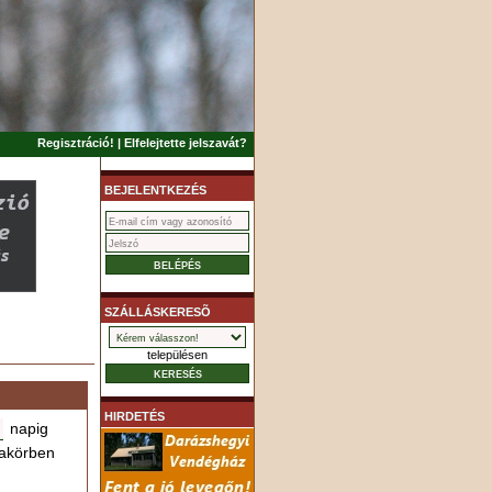
Regisztráció!
|
Elfelejtette jelszavát?
BEJELENTKEZÉS
SZÁLLÁSKERESÕ
településen
HIRDETÉS
napig
akörben