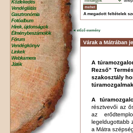
tele
Közlekedés
Vendéglátás
A megadott feltételek sze
Gasztronómia
Fotóalbum
Hírek, újdonságok
◄
előző esemény
Élménybeszámolók
Fórum
Várak a Mátrában j
Vendégkönyv
Linkek
Webkamera
A túramozgalo
Játék
Rezső” Termés
szakosztály ho
túramozgalmak
A túramozgal
résztvevői az ő
az erődtempl
legeldugottabb 
a Mátra szépsé