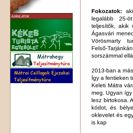
Fokozatok:
aki
AJÁNLATOK
legalább 25-ö
teljesítők, aki
Ágasvári mened
Vörösmarty tu
Felső-Tarjánk
sorszámmal ellát
2013-ban a máso
Így a fentieken t
Keleti Mátra vár
meg. Ugyan így 
lesz birtokosa. 
kódot, és bélye
oklevelet és egy
is kap