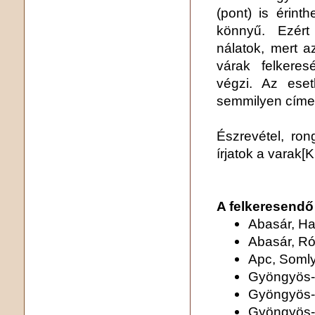
(pont) is érin
könnyű. Ezért
nálatok, mert a
várak felkeres
végzi. Az eset
semmilyen címen 
Észrevétel, ron
írjatok a varak
A felkeresendő
Abasár, Ha
Abasár, R
Apc, Soml
Gyöngyös-
Gyöngyös-
Gyöngyös-