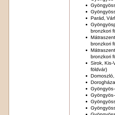
Gyöngyöss
Gyöngyösso
Parád, Vá
Gyöngyöspa
bronzkori f
Mátraszent
bronzkori f
Mátraszent
bronzkori f
Sirok, Kis
földvár)
Domoszló,
Dorogháza,
Gyöngyös-
Gyöngyös-M
Gyöngyöss
Gyöngyöss
Gyöngyöss