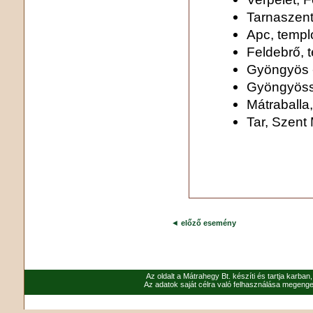
Tarnaszent
Apc, temp
Feldebrő, 
Gyöngyös 
Gyöngyöss
Mátraballa
Tar, Szent
◄
előző esemény
Az oldalt a Mátrahegy Bt. készíti és tartja karban
Az adatok saját célra való felhasználása megenged