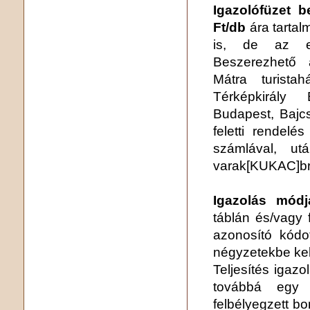
Igazolófüzet b
Ft/db
ára tartal
is, de az 
Beszerezhető 
Mátra turista
Térképkirály 
Budapest, Bajcs
feletti rendelé
számlával, ut
varak[KUKAC]br
Igazolás módj
táblán és/vagy 
azonosító kódot
négyzetekbe kel
Teljesítés igazol
továbbá egy 
felbélyegzett bor