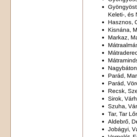
Gyöngyösta
Keleti-, és
Hasznos, C
Kisnána, M
Markaz, Ma
Mátraalmás
Mátradere
Mátraminds
Nagybáton
Parád, Mar
Parád, Vör
Recsk, Sze
Sirok, Vár
Szuha, Vá
Tar, Tar Lő
Aldebrő, D
Jobágyi, V
Verpelét, F