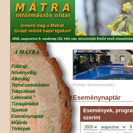
2026. augusztus 9. vasárnap (32. hét) van, köszöntjük
Emőd
nevű olvasóinkat
Földrajz
Növényvilág
Állatvilág
Természetvédelem
Főoldal
/
Eseménynaptár
/
Települések
Eseménynaptár
Látnivalók
Túraajánlatok
Események, program
Sportok
Eseménynaptár
szerint
Időjárás
Térképek