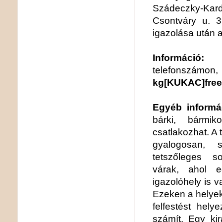
Szádeczky-K
Csontváry u. 3
igazolása után a
Információ:
telefons
kg[KUKAC]free
Egyéb informá
bárki, bármik
csatlakozhat. A 
gyalogosan, s
tetszőleges s
várak, ahol e
igazolóhely is v
Ezeken a helyek
felfestést hely
számít. Egy ki