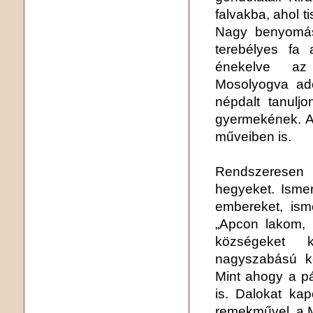
falvakba, ahol ti
Nagy benyomást
terebélyes fa 
énekelve az a
Mosolyogva ado
népdalt tanulj
gyermekének. Az
műveiben is.
Rendszeresen s
hegyeket. Ismer
embereket, isme
„Apcon lakom, 
községeket 
nagyszabású k
Mint ahogy a pás
is. Dalokat ka
remekművel, a Má