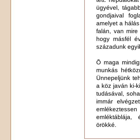
ügyével, tágab
gondjaival fog
amelyet a hálás
falán, van mire
hogy másfél év
századunk egyi
Õ maga mindig t
munkás hétközn
Ünnepeljünk te
a köz javán ki-
tudásával, soh
immár elvégze
emlékeztess
emléktáblája,
örökké.