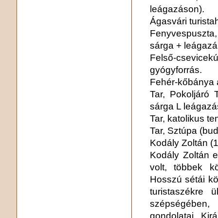
leágazáson).
Ágasvári turista
Fenyvespuszta
sárga + leágazá
Felső-csevice
gyógyforrás.
Fehér-kőbánya a
Tar, Pokoljáró 
sárga L leágazá
Tar, katolikus t
Tar, Sztúpa (bu
Kodály Zoltán (
Kodály Zoltán e
volt, többek k
Hosszú sétái kö
turistaszékre 
szépségében, 
gondolatai. Kir