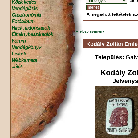
tele
Közlekedés
Vendéglátás
A megadott feltételek sze
Gasztronómia
Fotóalbum
Hírek, újdonságok
◄
előző esemény
Élménybeszámolók
Fórum
Kodály Zoltán Emlé
Vendégkönyv
Linkek
Település:
Galy
Webkamera
Játék
Kodály Zo
Jelvénys