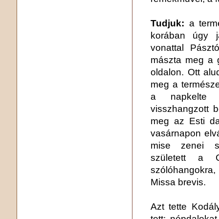
Tudjuk:
a termé
korában úgy j
vonattal Pászt
mászta meg a ge
oldalon. Ott alu
meg a természet
a napkelte 
visszhangzott b
meg az Esti da
vasárnapon elvál
mise zenei szo
született a 
szólóhangokra,
Missa brevis.
Azt tette Kodá
tett: népdaloka