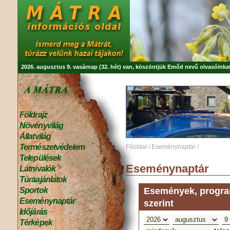
2026. augusztus 9. vasárnap (32. hét) van, köszöntjük
Emőd
nevű olvasóinkat
Földrajz
Növényvilág
Állatvilág
Természetvédelem
Főoldal
/
Eseménynaptár
/
Települések
Eseménynaptár
Látnivalók
Túraajánlatok
Események, program
Sportok
Eseménynaptár
szerint
Időjárás
Térképek