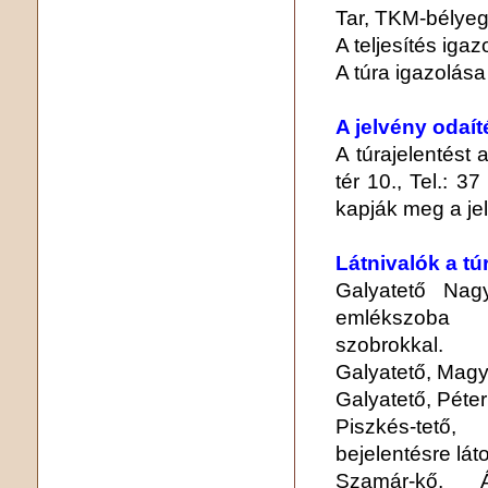
Tar, TKM-bélye
A teljesítés igaz
A túra igazolása 
A jelvény odaít
A túrajelentést
tér 10., Tel.: 37
kapják meg a jel
Látnivalók a tú
Galyatető Nagy
emlékszoba 
szobrokkal.
Galyatető, Mag
Galyatető, Péter
Piszkés-tető,
bejelentésre lát
Szamár-kő,