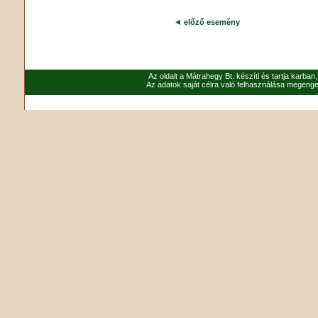
◄
előző esemény
Az oldalt a Mátrahegy Bt. készíti és tartja karban
Az adatok saját célra való felhasználása megenged