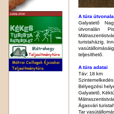
AJÁNLATOK
A túra útvonala
Galyatető Nag
útvonalán Pis
Mátraszentis
turistaházig. I
vasútállomásá
teljesíthető.
A túra adatai
Táv: 18 km
Szintemelkedés:
Bélyegzési hely
Galyatető, Kékt
Mátraszentistvá
Ágasvári turist
Tar vasútállom