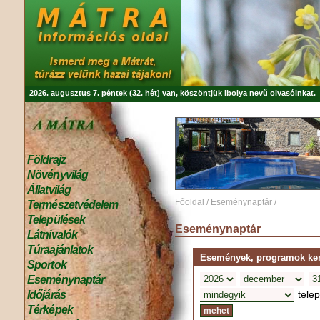
2026. augusztus 7. péntek (32. hét) van, köszöntjük
Ibolya
nevű olvasóinkat.
Földrajz
Növényvilág
Állatvilág
Főoldal
/
Eseménynaptár
/
Természetvédelem
Települések
Eseménynaptár
Látnivalók
Túraajánlatok
Események, programok kere
Sportok
Eseménynaptár
tele
Időjárás
Térképek