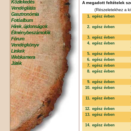
Közlekedés
A megadott feltételek sz
Vendéglátás
(Részeletekhez a ki
Gasztronómia
1.
egész évben
Fotóalbum
Hírek, újdonságok
2.
egész évben
Élménybeszámolók
3.
egész évben
Fórum
4.
egész évben
Vendégkönyv
Linkek
5.
egész évben
Webkamera
6.
egész évben
Játék
7.
egész évben
8.
egész évben
9.
egész évben
10.
egész évben
11.
egész évben
12.
egész évben
13.
egész évben
14.
egész évben