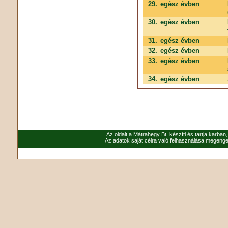
29.
egész évben
30.
egész évben
31.
egész évben
32.
egész évben
33.
egész évben
34.
egész évben
Az oldalt a Mátrahegy Bt. készíti és tartja karban
Az adatok saját célra való felhasználása megenged