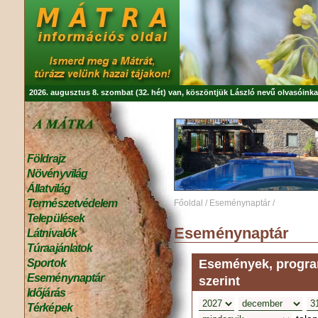
2026. augusztus 8. szombat (32. hét) van, köszöntjük
László
nevű olvasóinka
Földrajz
Növényvilág
Állatvilág
Természetvédelem
Főoldal
/
Eseménynaptár
/
Települések
Eseménynaptár
Látnivalók
Túraajánlatok
Események, program
Sportok
Eseménynaptár
szerint
Időjárás
Térképek