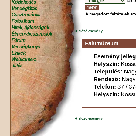
tele
Közlekedés
Vendéglátás
A megadott feltételek sze
Gasztronómia
Fotóalbum
Hírek, újdonságok
◄
előző esemény
Élménybeszámolók
Fórum
Falumúzeum
Vendégkönyv
Linkek
Esemény jelleg
Webkamera
Helyszín:
Kossu
Játék
Település:
Nag
Rendező:
Nagy
Telefon:
37 / 3
Helyszín:
Kossu
◄
előző esemény