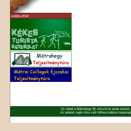
AJÁNLATOK
Az oldalt a Mátrahegy Bt. készíti és tartja karban
Az adatok saját célra való felhasználása megenged