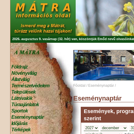
2026. augusztus 9. vasárnap (32. hét) van, köszöntjük
Emőd
nevű olvasóinkat
Földrajz
Növényvilág
Állatvilág
Természetvédelem
Főoldal
/
Eseménynaptár
/
Települések
Eseménynaptár
Látnivalók
Túraajánlatok
Események, program
Sportok
Eseménynaptár
szerint
Időjárás
Térképek