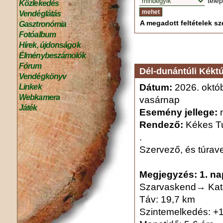
tele
Közlekedés
Vendéglátás
A megadott feltételek sze
Gasztronómia
Fotóalbum
Hírek, újdonságok
Élménybeszámolók
Fórum
Dél-dunántúli Kékt
Vendégkönyv
Dátum:
2026. októb
Linkek
Webkamera
vasárnap
Játék
Esemény jellege:
n
Rendező:
Kékes Tu
.
Szervező, és túrav
Megjegyzés:
1. na
Szarvaskend→ Ka
Táv: 19,7 km
Szintemelkedés: +