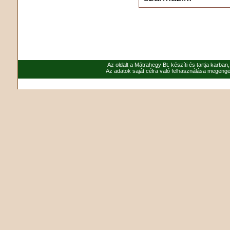
Az oldalt a Mátrahegy Bt. készíti és tartja karban
Az adatok saját célra való felhasználása megenged