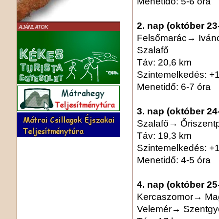
Menetidő: 5-6 óra
2. nap (október 23
AJÁNLATOK
Felsőmarác→ Iván
Szalafő
Táv: 20,6 km
Szintemelkedés: +
Menetidő: 6-7 óra
3. nap (október 2
Szalafő→ Őriszent
Táv: 19,3 km
Szintemelkedés: +
Menetidő: 4-5 óra
4. nap (október 25
Kercaszomor→ Ma
Velemér→ Szentgy