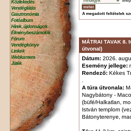
tele
Közlekedés
Vendéglátás
A megadott feltételek sze
Gasztronómia
Fotóalbum
Hírek, újdonságok
Élménybeszámolók
Fórum
MÁTRAI TAVAK 8. t
Vendégkönyv
útvonal)
Linkek
Webkamera
Dátum:
2026. augu
Játék
Esemény jellege:
n
Rendező:
Kékes Tu
.
A túra útvonala:
Má
Nagybátony - Maco
(büfé/Halkatlan, mos
István templom (vez
Bátonyterenye, ma