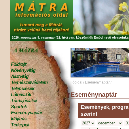
2026. augusztus 9. vasárnap (32. hét) van, köszöntjük
Emőd
nevű olvasóinkat
Földrajz
Növényvilág
Állatvilág
Természetvédelem
Főoldal
/
Eseménynaptár
/
Települések
Eseménynaptár
Látnivalók
Túraajánlatok
Események, program
Sportok
Eseménynaptár
szerint
Időjárás
Térképek