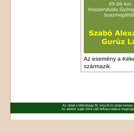
Az esemény a
Kéke
származik.
Az oldalt a Mátrahegy Bt. készíti és tartja karban
Az adatok saját célra való felhasználása megenged