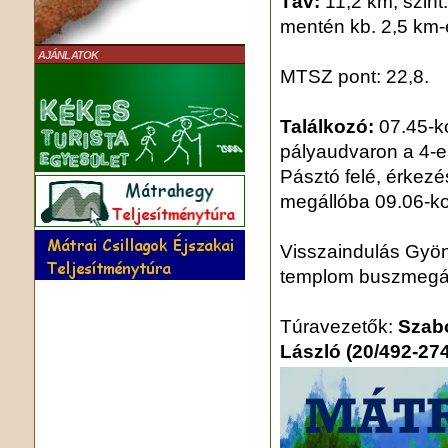
Táv:
11,2 km, szint:
mentén kb. 2,5 km-
AJÁNLATOK
MTSZ pont: 22,8.
Találkozó:
07.45-k
pályaudvaron a 4-es
Pásztó felé, érkezé
megállóba 09.06-kor
Visszaindulás Gyö
templom buszmegáll
Túravezetők:
Szabó
László (20/492-27