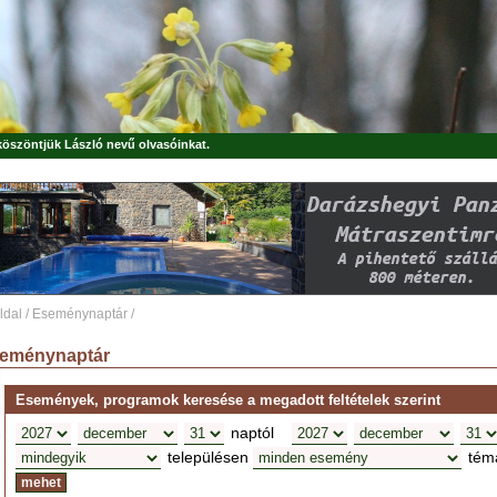
 köszöntjük
László
nevű olvasóinkat.
ldal
/
Eseménynaptár
/
eménynaptár
Események, programok keresése a megadott feltételek szerint
naptól
településen
tém