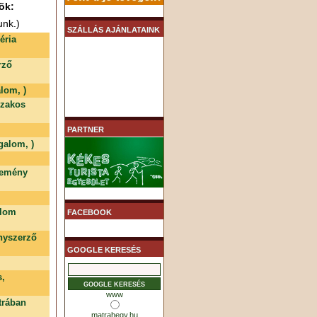
õk:
unk.)
SZÁLLÁS AJÁNLATAINK
éria
rző
lom, )
szakos
PARTNER
galom, )
temény
alom
FACEBOOK
nyszerző
GOOGLE KERESÉS
s,
www
trában
matrahegy.hu