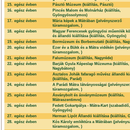
15.
egész évben
Pásztó Múzeum (kiállítás, Pásztó)
16.
egész évben
Pincés Malom és Molnárház (kiállítás,
Gyöngyössolymos)
17.
egész évben
Mária képek a Mátrában (jelvényszerző
túramozgalom, )
18.
egész évben
Magyar Ferencesek gyöngyösi műemlék kö
és állandó kiállítása (kiállítás, Gyöngyös)
19.
egész évben
Bormúzeum és Borbemutató (kiállítás, Nag
20.
egész évben
Ezer év a Bükk és a Mátra vidékén (jelvény
túramozgalom, )
21.
egész évben
Falumúzeum (kiállítás, Nagyréde)
22.
egész évben
Barják Gyula Képeslap Múzeuma (kiállítás,
Nagybátony)
23.
egész évben
Asztalos Johák fafaragó művész állandó kiá
(kiállítás, Parád)
24.
egész évben
A Parádi Mátra látványosságai (jelvénysze
túramozgalom, )
25.
egész évben
Ásványbolt és ásványmúzeum (kiállítás,
Mátraszentimre)
26.
egész évben
Fedett Gokartpálya - Mátra-Kart (szabadidő,
Gyöngyös)
27.
egész évben
Herman Lipót Állandó kiállítása (kiállítás,
28.
egész évben
Kós Károly emléktúra a Mátrában (jelvénys
túramozgalom, )