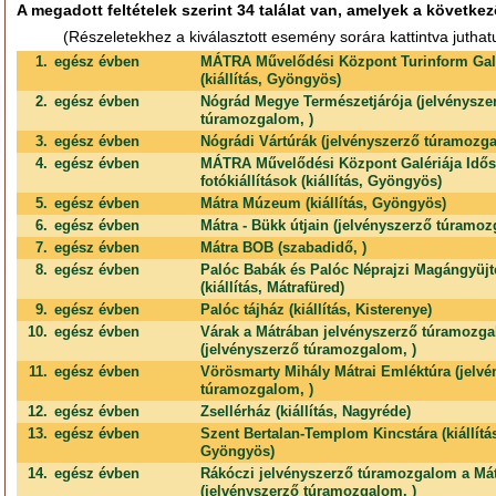
A megadott feltételek szerint 34 találat van, amelyek a következ
(Részeletekhez a kiválasztott esemény sorára kattintva juthat
1.
egész évben
MÁTRA Művelődési Központ Turinform Gal
(kiállítás, Gyöngyös)
2.
egész évben
Nógrád Megye Természetjárója (jelvénysze
túramozgalom, )
3.
egész évben
Nógrádi Vártúrák (jelvényszerző túramozga
4.
egész évben
MÁTRA Művelődési Központ Galériája Idő
fotókiállítások (kiállítás, Gyöngyös)
5.
egész évben
Mátra Múzeum (kiállítás, Gyöngyös)
6.
egész évben
Mátra - Bükk útjain (jelvényszerző túramoz
7.
egész évben
Mátra BOB (szabadidő, )
8.
egész évben
Palóc Babák és Palóc Néprajzi Magángyüj
(kiállítás, Mátrafüred)
9.
egész évben
Palóc tájház (kiállítás, Kisterenye)
10.
egész évben
Várak a Mátrában jelvényszerző túramozg
(jelvényszerző túramozgalom, )
11.
egész évben
Vörösmarty Mihály Mátrai Emléktúra (jelvé
túramozgalom, )
12.
egész évben
Zsellérház (kiállítás, Nagyréde)
13.
egész évben
Szent Bertalan-Templom Kincstára (kiállítá
Gyöngyös)
14.
egész évben
Rákóczi jelvényszerző túramozgalom a Má
(jelvényszerző túramozgalom, )