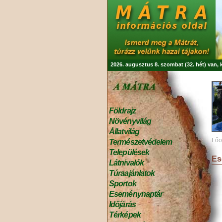
2026. augusztus 8. szombat (32. hét) van,
Földrajz
Növényvilág
Állatvilág
Főo
Természetvédelem
Települések
Es
Látnivalók
Túraajánlatok
Sportok
Eseménynaptár
Időjárás
Térképek