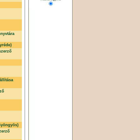
nyvtára
yréde)
szerző
llítása
rző
 Gyöngyös)
zerző