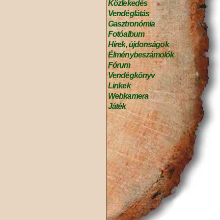
Közlekedés
Vendéglátás
Gasztronómia
Fotóalbum
Hírek, újdonságok
Élménybeszámolók
Fórum
Vendégkönyv
Linkek
Webkamera
Játék