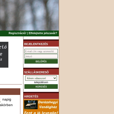
Regisztráció!
|
Elfelejtette jelszavát?
BEJELENTKEZÉS
SZÁLLÁSKERESÕ
településen
HIRDETÉS
napig
akörben