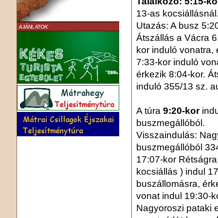
Találkozó: 5:15-ko
13-as kocsiállásnál
Utazás: A busz 5:20
AJÁNLATOK
Átszállás a Vácra 6
kor induló vonatra,
7:33-kor induló von
érkezik 8:04-kor. Á
induló 355/13 sz. au
A túra
9:20-kor
ind
buszmegállóból.
Visszaindulás: Nag
buszmegállóból 33
17:07-kor Rétságra,
kocsiállás ) indul 
buszállomásra, érke
vonat indul 19:30-
Nagyoroszi pataki