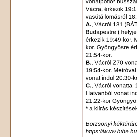
vonatpótló* busszal
Vácra, érkezik 19:1
vasútállomásról 18:
A.
, Vácról 131 (BÁ
Budapestre ( helyje
érkezik 19:49-kor. M
kor. Gyöngyösre é
21:54-kor.
B.
, Vácról Z70 vona
19:54-kor. Metróval
vonat indul 20:30-
C.
, Vácról vonattal
Hatvanból vonat in
21:22-kor Gyöngyös
* a kiírás készítés
Börzsönyi kéktúráró
https://www.bthe.hu