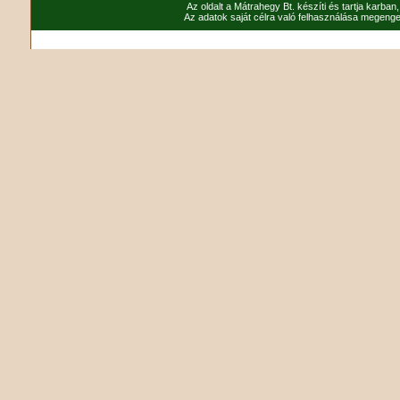
Az oldalt a Mátrahegy Bt. készíti és tartja karban
Az adatok saját célra való felhasználása megenged