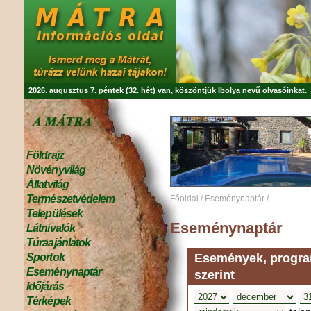
2026. augusztus 7. péntek (32. hét) van, köszöntjük
Ibolya
nevű olvasóinkat.
Földrajz
Növényvilág
Állatvilág
Természetvédelem
Főoldal
/
Eseménynaptár
/
Települések
Eseménynaptár
Látnivalók
Túraajánlatok
Események, program
Sportok
Eseménynaptár
szerint
Időjárás
Térképek