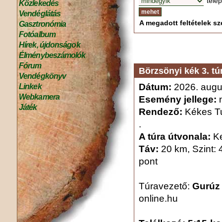
tele
Közlekedés
Vendéglátás
A megadott feltételek sze
Gasztronómia
Fotóalbum
Hírek, újdonságok
Élménybeszámolók
Fórum
Börzsönyi kék 3. tú
Vendégkönyv
Dátum:
2026. augu
Linkek
Webkamera
Esemény jellege:
n
Játék
Rendező:
Kékes Tu
.
A túra útvonala:
Ke
Táv:
20 km, Szint: 
pont
Túravezető:
Gurúz
online.hu