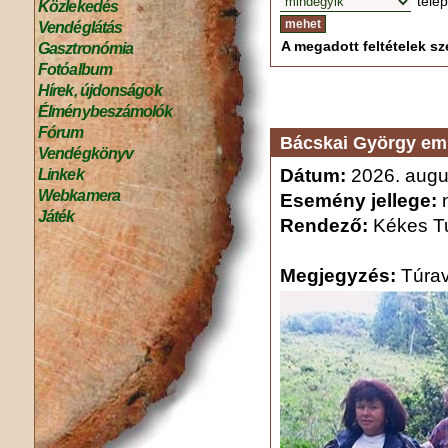
tele
Közlekedés
Vendéglátás
A megadott feltételek sze
Gasztronómia
Fotóalbum
Hírek, újdonságok
Élménybeszámolók
Fórum
Bácskai György em
Vendégkönyv
Dátum:
2026. augu
Linkek
Webkamera
Esemény jellege:
n
Játék
Rendező:
Kékes Tu
Megjegyzés:
Túrav