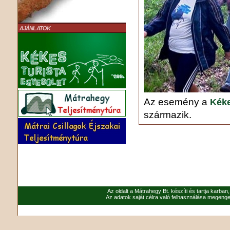
AJÁNLATOK
Az esemény a
Kéke
származik.
Az oldalt a Mátrahegy Bt. készíti és tartja karban
Az adatok saját célra való felhasználása megenged