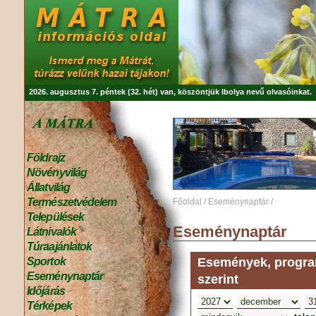
2026. augusztus 7. péntek (32. hét) van, köszöntjük
Ibolya
nevű olvasóinkat.
Földrajz
Növényvilág
Állatvilág
Természetvédelem
Főoldal
/
Eseménynaptár
/
Települések
Eseménynaptár
Látnivalók
Túraajánlatok
Események, program
Sportok
Eseménynaptár
szerint
Időjárás
Térképek