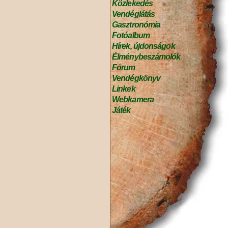
Közlekedés
Vendéglátás
Gasztronómia
Fotóalbum
Hírek, újdonságok
Élménybeszámolók
Fórum
Vendégkönyv
Linkek
Webkamera
Játék