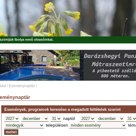
öszöntjük
Ibolya
nevű olvasóinkat.
ldal
/
Eseménynaptár
/
eménynaptár
Események, programok keresése a megadott feltételek szerint
naptól
településen
tém