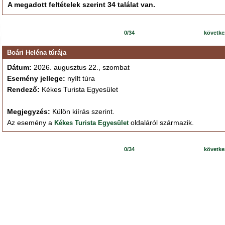
A megadott feltételek szerint 34 találat van.
0/34
követk
Boári Heléna túrája
Dátum:
2026. augusztus 22., szombat
Esemény jellege:
nyílt túra
Rendező:
Kékes Turista Egyesület
Megjegyzés:
Külön kiírás szerint.
Az esemény a
oldaláról származik.
Kékes Turista Egyesület
0/34
követk