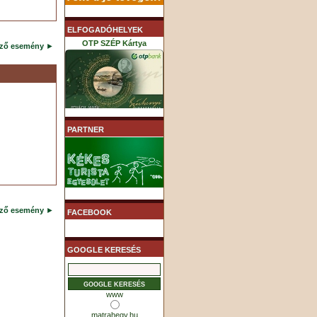
ELFOGADÓHELYEK
OTP SZÉP Kártya
ező esemény
►
K&H SZÉP Kártya
PARTNER
MHB (MKB) SZÉP Kártya
ező esemény
►
FACEBOOK
GOOGLE KERESÉS
www
matrahegy.hu