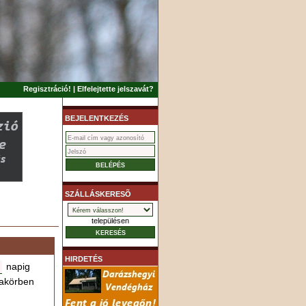
Regisztráció!
|
Elfelejtette jelszavát?
BEJELENTKEZÉS
SZÁLLÁSKERESÕ
településen
HIRDETÉS
napig
akörben