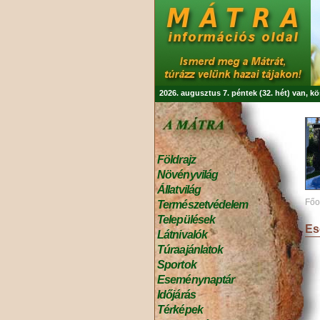
2026. augusztus 7. péntek (32. hét) van, k
Földrajz
Növényvilág
Állatvilág
Főo
Természetvédelem
Települések
Es
Látnivalók
Túraajánlatok
Sportok
Eseménynaptár
Időjárás
Térképek