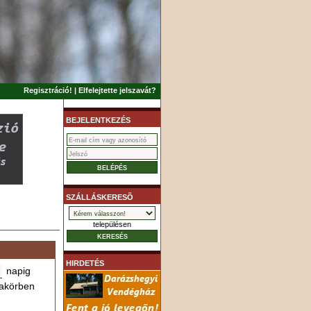
Regisztráció!
|
Elfelejtette jelszavát?
BEJELENTKEZÉS
SZÁLLÁSKERESÕ
településen
HIRDETÉS
napig
akörben