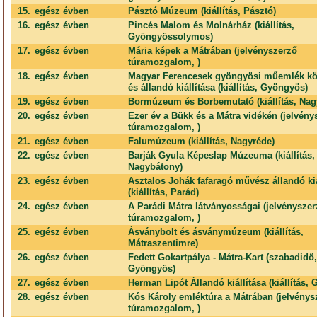
15.
egész évben
Pásztó Múzeum (kiállítás, Pásztó)
16.
egész évben
Pincés Malom és Molnárház (kiállítás,
Gyöngyössolymos)
17.
egész évben
Mária képek a Mátrában (jelvényszerző
túramozgalom, )
18.
egész évben
Magyar Ferencesek gyöngyösi műemlék kö
és állandó kiállítása (kiállítás, Gyöngyös)
19.
egész évben
Bormúzeum és Borbemutató (kiállítás, Nag
20.
egész évben
Ezer év a Bükk és a Mátra vidékén (jelvény
túramozgalom, )
21.
egész évben
Falumúzeum (kiállítás, Nagyréde)
22.
egész évben
Barják Gyula Képeslap Múzeuma (kiállítás,
Nagybátony)
23.
egész évben
Asztalos Johák fafaragó művész állandó kiá
(kiállítás, Parád)
24.
egész évben
A Parádi Mátra látványosságai (jelvénysze
túramozgalom, )
25.
egész évben
Ásványbolt és ásványmúzeum (kiállítás,
Mátraszentimre)
26.
egész évben
Fedett Gokartpálya - Mátra-Kart (szabadidő,
Gyöngyös)
27.
egész évben
Herman Lipót Állandó kiállítása (kiállítás,
28.
egész évben
Kós Károly emléktúra a Mátrában (jelvénys
túramozgalom, )