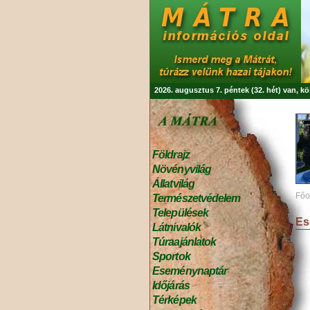
2026. augusztus 7. péntek (32. hét) van, k
Földrajz
Növényvilág
Állatvilág
Főo
Természetvédelem
Települések
Es
Látnivalók
Túraajánlatok
Sportok
Eseménynaptár
Időjárás
Térképek