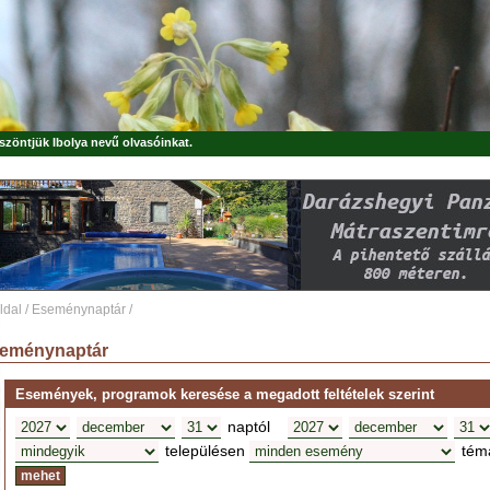
öszöntjük
Ibolya
nevű olvasóinkat.
ldal
/
Eseménynaptár
/
eménynaptár
Események, programok keresése a megadott feltételek szerint
naptól
településen
tém