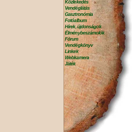
Közlekedés
Vendéglátás
Gasztronómia
Fotóalbum
Hírek, újdonságok
Élménybeszámolók
Fórum
Vendégkönyv
Linkek
Webkamera
Játék