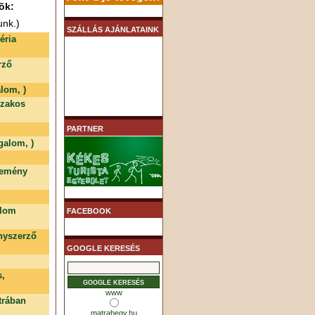
õk:
unk.)
SZÁLLÁS AJÁNLATAINK
éria
rző
lom, )
szakos
PARTNER
galom, )
temény
alom
FACEBOOK
nyszerző
GOOGLE KERESÉS
s,
www
trában
matrahegy.hu