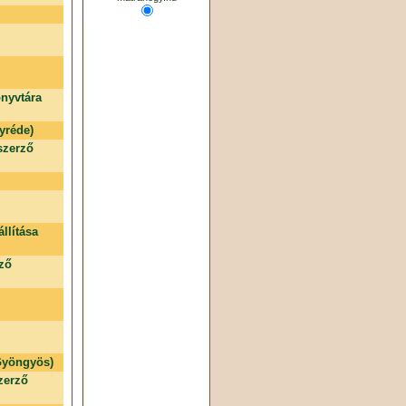
nyvtára
yréde)
szerző
llítása
rző
 Gyöngyös)
zerző