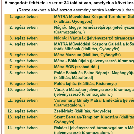
A megadott feltételek szerint 34 találat van, amelyek a következ
(Részeletekhez a kiválasztott esemény sorára kattintva juthat
1.
egész évben
MÁTRA Művelődési Központ Turinform Gal
(kiállítás, Gyöngyös)
2.
egész évben
Nógrád Megye Természetjárója (jelvénysze
túramozgalom, )
3.
egész évben
Nógrádi Vártúrák (jelvényszerző túramozga
4.
egész évben
MÁTRA Művelődési Központ Galériája Idő
fotókiállítások (kiállítás, Gyöngyös)
5.
egész évben
Mátra Múzeum (kiállítás, Gyöngyös)
6.
egész évben
Mátra - Bükk útjain (jelvényszerző túramoz
7.
egész évben
Mátra BOB (szabadidő, )
8.
egész évben
Palóc Babák és Palóc Néprajzi Magángyüj
(kiállítás, Mátrafüred)
9.
egész évben
Palóc tájház (kiállítás, Kisterenye)
10.
egész évben
Várak a Mátrában jelvényszerző túramozg
(jelvényszerző túramozgalom, )
11.
egész évben
Vörösmarty Mihály Mátrai Emléktúra (jelvé
túramozgalom, )
12.
egész évben
Zsellérház (kiállítás, Nagyréde)
13.
egész évben
Szent Bertalan-Templom Kincstára (kiállítá
Gyöngyös)
14.
egész évben
Rákóczi jelvényszerző túramozgalom a Má
(jelvényszerző túramozgalom, )