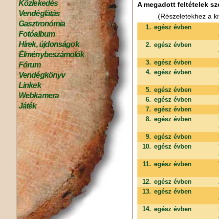
Közlekedés
A megadott feltételek sz
Vendéglátás
(Részeletekhez a ki
Gasztronómia
1.
egész évben
Fotóalbum
Hírek, újdonságok
2.
egész évben
Élménybeszámolók
3.
egész évben
Fórum
4.
egész évben
Vendégkönyv
Linkek
5.
egész évben
Webkamera
6.
egész évben
Játék
7.
egész évben
8.
egész évben
9.
egész évben
10.
egész évben
11.
egész évben
12.
egész évben
13.
egész évben
14.
egész évben