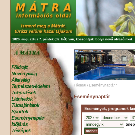
2026. augusztus 7. péntek (32. hét) van, köszöntjük
Ibolya
nevű olvasóinkat.
Földrajz
Növényvilág
Állatvilág
Főoldal
/
Eseménynaptár
/
Természetvédelem
Települések
Eseménynaptár
Látnivalók
Túraajánlatok
Események, programok kere
Sportok
Eseménynaptár
tele
Időjárás
Térképek