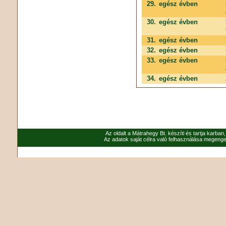
29.
egész évben
30.
egész évben
31.
egész évben
32.
egész évben
33.
egész évben
34.
egész évben
Az oldalt a Mátrahegy Bt. készíti és tartja karban
Az adatok saját célra való felhasználása megenged